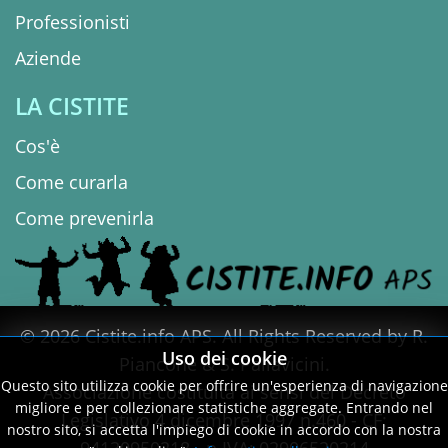
Professionisti
Aziende
LA CISTITE
Cos'è
Come curarla
Come prevenirla
© 2026 Cistite.info APS. All Rights Reserved by R.
Uso dei cookie
Piancone & S. Pallavicini.
Questo sito utilizza cookie per offrire un'esperienza di navigazione
Associazione costituita ai sensi del Decreto
migliore e per collezionare statistiche aggregate. Entrando nel
Legislativo 4 dicembre 1997 n.460 - CF:
nostro sito, si accetta l'impiego di cookie in accordo con la nostra