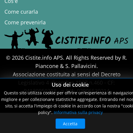
Cos'è
Come curarla
Come prevenirla
© 2026 Cistite.info APS. All Rights Reserved by R.
Piancone & S. Pallavicini.
Associazione costituita ai sensi del Decreto
Legislativo 4 dicembre 1997 n.460 - CF:
Uso dei cookie
94130950218 - p.IVA: 02906520214
Questo sito utilizza cookie per offrire un'esperienza di navigazio
migliore e per collezionare statistiche aggregate. Entrando nel no
Statuto
|
Privacy Policy
sito, si accetta l'impiego di cookie in accordo con la nostra "cook
policy".
Informativa sulla privacy
Accetta