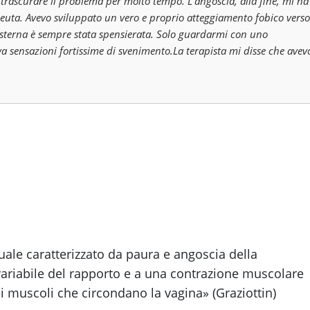
 trascurare il problema per molto tempo. L'angoscia, alla fine, mi ha
peuta. Avevo sviluppato un vero e proprio atteggiamento fobico verso
 esterna è sempre stata spensierata. Solo guardarmi con uno
va sensazioni fortissime di svenimento.La terapista mi disse che avev
uale caratterizzato da paura e angoscia della
variabile del rapporto e a una contrazione muscolare
dei muscoli che circondano la vagina» (Graziottin)