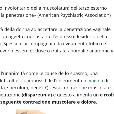
o involontario della muscolatura del terzo esterno
n la penetrazione» (American Psychiatric Association)
ltà della donna ad accettare la penetrazione vaginale
i un oggetto, nonostante l’espresso desiderio della
za. Spesso è accompagnata da evitamento fobico e
 Devono essere escluse o trattate anomalie anatomich
 all'unanimità come le cause dello spasmo, una
ifficoltoso o impossibile l'inserimento in
vagina
di
ita, speculum, pene). Questa contrazione muscolare
etrazione (
dispareunia
) e questo alimenta un
circol
onseguente contrazione muscolare e dolore
.