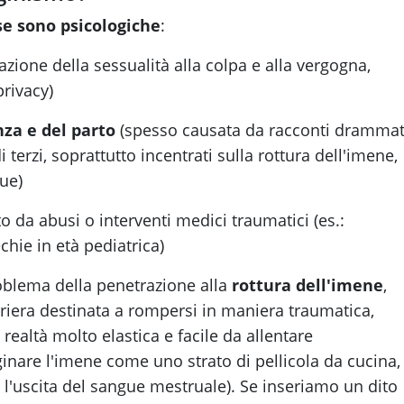
se sono psicologiche
:
azione della sessualità alla colpa e alla vergogna,
rivacy)
nza e del parto
(spesso causata da racconti drammat
 terzi, soprattutto incentrati sulla rottura dell'imene,
gue)
 da abusi o interventi medici traumatici (es.:
hie in età pediatrica)
oblema della penetrazione alla
rottura dell'imene
,
era destinata a rompersi in maniera traumatica,
altà molto elastica e facile da allentare
are l'imene come uno strato di pellicola da cucina,
e l'uscita del sangue mestruale). Se inseriamo un dito