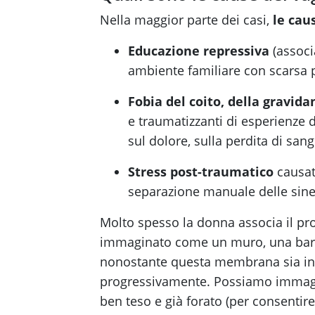
Nella maggior parte dei casi,
le cau
Educazione repressiva
(associ
ambiente familiare con scarsa p
Fobia del coito, della gravida
e traumatizzanti di esperienze di
sul dolore, sulla perdita di san
Stress post-traumatico
causato
separazione manuale delle sinec
Molto spesso la donna associa il pr
immaginato come un muro, una barri
nonostante questa membrana sia in re
progressivamente. Possiamo immagin
ben teso e già forato (per consentir