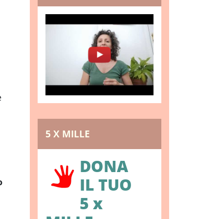
e
5 X MILLE
DONA
IL TUO
o
5 x