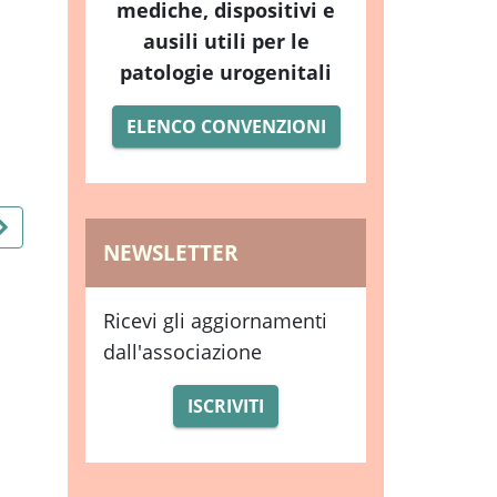
mediche, dispositivi e
ausili utili per le
patologie urogenitali
ELENCO CONVENZIONI
NEWSLETTER
PURO®CBDAY
PURO®CBNIGHT
PU
Ricevi gli aggiornamenti
LUBR
dall'associazione
ISCRIVITI