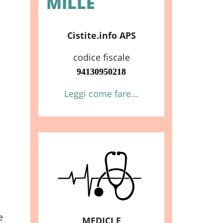
MILLE
Cistite.info APS
codice fiscale
94130950218
Leggi come fare...
e
MEDICI E