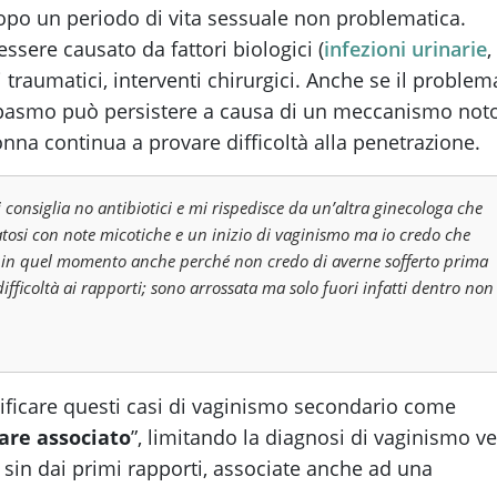
opo un periodo di vita sessuale non problematica.
ssere causato da fattori biologici (
infezioni urinarie
,
i traumatici, interventi chirurgici. Anche se il problem
lo spasmo può persistere a causa di un meccanismo not
donna continua a provare difficoltà alla penetrazione.
consiglia no antibiotici e mi rispedisce da un’altra ginecologa che
ematosi con note micotiche e un inizio di vaginismo ma io credo che
to in quel momento anche perché non credo di averne sofferto prima
fficoltà ai rapporti; sono arrossata ma solo fuori infatti dentro non
ssificare questi casi di vaginismo secondario come
are associato
”, limitando la diagnosi di vaginismo v
sin dai primi rapporti, associate anche ad una