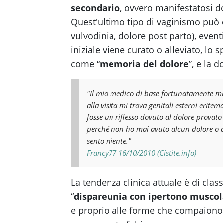
secondario
, ovvero manifestatosi d
Quest'ultimo tipo di vaginismo può e
vulvodinia, dolore post parto), event
iniziale viene curato o alleviato, 
come “
memoria del dolore
”, e la 
"Il mio medico di base fortunatamente mi 
alla visita mi trova genitali esterni erit
fosse un riflesso dovuto al dolore prova
perché non ho mai avuto alcun dolore o di
sento niente."
Francy77 16/10/2010 (Cistite.info)
La tendenza clinica attuale è di cla
“
dispareunia con ipertono muscol
e proprio alle forme che compaiono 