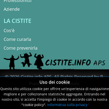
Professionisti
Aziende
LA CISTITE
Cos'è
Come curarla
Come prevenirla
© 2026 Cistite.info APS. All Rights Reserved by R.
Uso dei cookie
Piancone & S. Pallavicini.
Questo sito utilizza cookie per offrire un'esperienza di navigazione
Associazione costituita ai sensi del Decreto
migliore e per collezionare statistiche aggregate. Entrando nel
Legislativo 4 dicembre 1997 n.460 - CF:
nostro sito, si accetta l'impiego di cookie in accordo con la nostra
94130950218 - p.IVA: 02906520214
"cookie policy".
Informativa sulla privacy