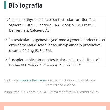
Bibliografia
“Impact of thyroid disease on testicular function.” La
Vignera S, Vita R, Condorelli RA, Mongioì LM, Presti S,
Benvenga S, Calogero AE.
“Is testicular dysgenesis syndrome a genetic, endocrine, or
environmental disease, or an unexplained reproductive
disorder?” Xing JS, Bai ZM.
“Doppler applications in testicular and scrotal disease.”
Dudea SM, Ciurea A, Chiorean A, Botar-Jid C.
“TESTICULAR DISEASE.” NOURSE MH.
Scritto da
Rosanna Piancone
-
Cistite.info APS e convalidato dal
Comitato Scientifico
Pubblicato: 19 Febbraio 2024
Ultima modifica: 02 Dicembre 2025