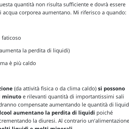
uesta quantità non risulta sufficiente e dovrà essere
di acqua corporea aumentano. Mi riferisco a quando:
 faticoso
 aumenta la perdita di liquidi)
lima è più caldo
azione
(da attività fisica o da clima caldo)
si possono
al minuto
e rilevanti quantità di importantissimi sali
 andranno compensate aumentando le quantità di liquid
'alcool aumentano la perdita di liquidi
poiché
crementando la diuresi. Al contrario un'alimentazion
lti liquidi e molti minerali.