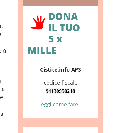
o
DONA
IL TUO
e
.
ai
5 x
MILLE
più
Cistite.info APS
n
codice fiscale
 e
94130950218
te
Leggi come fare...
r
ra