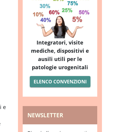
Integratori, visite
mediche, dispositivi e
ausili utili per le
patologie urogenitali
ELENCO CONVENZIONI
i e
NEWSLETTER
e