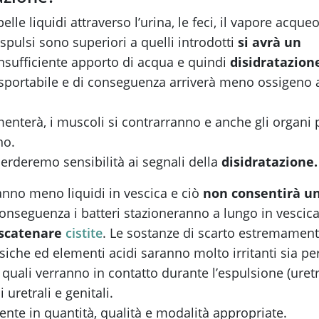
le liquidi attraverso l’urina, le feci, il vapore acque
 espulsi sono superiori a quelli introdotti
si avrà un
insufficiente apporto di acqua e quindi
disidratazion
sportabile e di conseguenza arriverà meno ossigeno 
nterà, i muscoli si contrarranno e anche gli organi 
no.
rderemo sensibilità ai segnali della
disidratazione.
ranno meno liquidi in vescica e ciò
non consentirà u
conseguenza i batteri stazioneranno a lungo in vescica
scatenare
cistite
. Le sostanze di scarto estremamen
siche ed elementi acidi saranno molto irritanti sia pe
 quali verranno in contatto durante l’espulsione (uret
uretrali e genitali.
te in quantità, qualità e modalità appropriate.