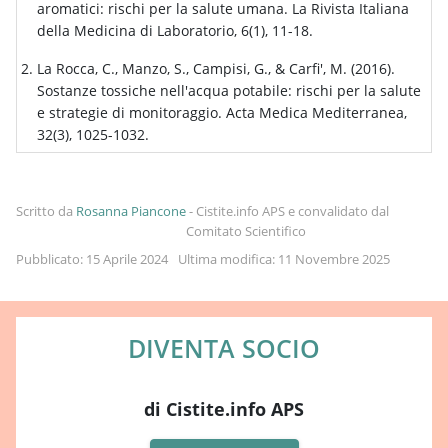
aromatici: rischi per la salute umana. La Rivista Italiana
della Medicina di Laboratorio, 6(1), 11-18.
La Rocca, C., Manzo, S., Campisi, G., & Carfi', M. (2016).
Sostanze tossiche nell'acqua potabile: rischi per la salute
e strategie di monitoraggio. Acta Medica Mediterranea,
32(3), 1025-1032.
Gallina, G., Beretta, G., Fermani, S., & Giorgi, G. (2018).
Contaminanti emergenti nelle acque superficiali e
Scritto da
Rosanna Piancone
-
Cistite.info APS e convalidato dal
sotterranee: fonti, effetti e strategie di controllo. Acque
Comitato Scientifico
Sotterranee - Italian Journal of Groundwater, 7(4), 3-16.
Pubblicato: 15 Aprile 2024
Ultima modifica: 11 Novembre 2025
De Felice, B., & De Felice, A. (2012). Contaminazione
dell'acqua da metalli pesanti: rischi per la salute e
strategie di controllo. Giornale Italiano di Medicina del
DIVENTA SOCIO
Lavoro ed Ergonomia, 34(3), 283-289.
Bressan, M., & Giussani, A. (2014). Contaminanti emergenti
e rischi per la salute umana: il caso dei farmaci nell'acqua
di Cistite.info APS
potabile. Bollettino del Collegio dei Chimici della
Campania, 4(1), 5-14.