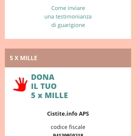
15. Società Italiana di Nutrizione Umana (SINU). (2019).
Come inviare
Linee Guida per il Controllo della Qualità e della Sicurezza
una testimonianza
delle Acque Minerali Naturali Destinate al Consumo
di guarigione
Umano. Milano: SINU Edizioni.
5 X MILLE
DONA
IL TUO
5 x MILLE
Cistite.info APS
codice fiscale
94130950218