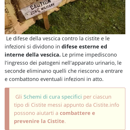
Le difese della vescica contro la cistite e le
infezioni si dividono in
difese esterne ed
interne della vescica.
Le prime impediscono
l'ingresso dei patogeni nell'apparato urinario, le
seconde eliminano quelli che riescono a entrare
e combattono eventuali infezioni in atto.
Gli
Schemi di cura specifici
per ciascun
tipo di Cistite messi appunto da Cistite.info
possono aiutarti a
combattere e
prevenire la Cistite
.