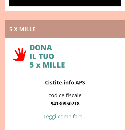
5 X MILLE
DONA
IL TUO
5 x MILLE
Cistite.info APS
codice fiscale
94130950218
Leggi come fare...