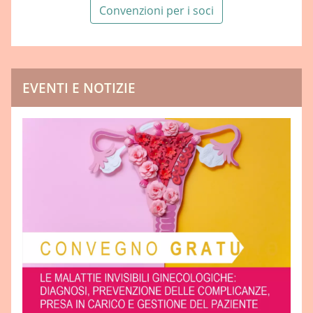
“Trattato di medicina interna” G. Crepaldi, A. Baritussio ,
Convenzioni per i soci
Volume 3, Piccin, 2003, pagg 3605-3606
“Tamm-Horsfall protein: a multilayered defence molecule
against urinary tract infection” M.D. Säemann, T.
Weichhart, W. H. Hörl, G. J. Zlabinger, Medical University of
EVENTI E NOTIZIE
Vienna, Vienna, Austria.1, Eur J Clin Invest. 2005
Apr;35(4):227-35
“Andrologia clinica” W. B. Schill, F. H. Comhaire, T. B.
Hargreave, Springer 2010, pag 402
“Valutazione del ruolo della batteriuria asintomatica nella
prevenzione delle recidive sintomatiche nelle giovani
donne affette da UTI ricorrenti...” F. Meacci, T. Cai, N.
Mondaini, L. G. Luciani, D. Tiscione, G. Malossini, S.
Mazzoli, R. Bartoletti, 84°congresso nazionale SIU, Roma
23-26 ottobre 2011
Manuale Merck per medici (
http://www.msd-
italia.it/altre/geriatria/sez_12/sez12_100.html
)