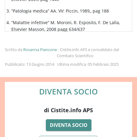
“Patologia medica” AA. VV: Piccin, 1989,, pag 188
“Malattie infettive” M. Moroni, R. Esposito, F. De Lalla,
Elsevier Masson, 2008 pagg 634/637
“Medicina interna sistematica” C. Rugarli, Elsevier 2010 ,
pag 917
Scritto da
Rosanna Piancone
-
Cistite.info APS e convalidato dal
Comitato Scientifico
“Manuale di Chirurgia Generale” (2 voll.) G. Fegiz, D.
Pubblicato: 13 Giugno 2014
Ultima modifica: 05 Febbraio 2025
Marrano, U. Ruberti , Piccin 1996, pag 2799
“Infezioni delle vie urinarie” A. Bartoloni, Clinica di
Malattie Infettive e Tropicali, Università degli Studi di
DIVENTA SOCIO
Firenze
“Il dosaggio della glicoproteina di Tamm-Horsfall: sfizio
nefrologico o strumento diagnostico?” M. Marangella, M.
di Cistite.info APS
Petrarulo, C. Bagnis, S. Berutti, C. Vitale, A. Ramello, UO
Nefrologia Dialisi e Centro Calcolosi Renale, Ospedale
DIVENTA SOCIO
Mauriziano Umberto I di Torino