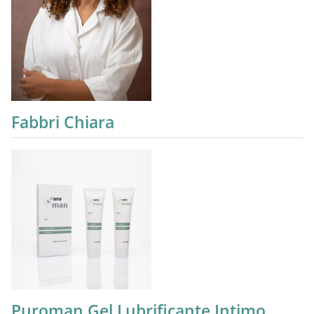
Fabbri Chiara
Puroman Gel Lubrificante Intimo