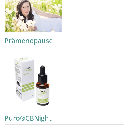
Prämenopause
Puro®CBNight