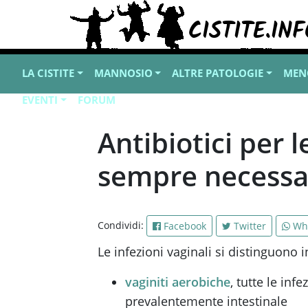
LA CISTITE
MANNOSIO
ALTRE PATOLOGIE
MEN
EVENTI
FORUM
Antibiotici per l
sempre necessa
Condividi:
Facebook
Twitter
Wh
Le infezioni vaginali si distinguono i
vaginiti aerobiche
, tutte le inf
prevalentemente intestinale