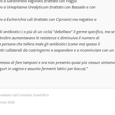
 a Gardnerella Vaginalis (trattata con Flagyl)
vo a Ureaplasma Urealyticum (trattato con Bassado e con
o a Escherichia coli (trattato con Ciproxin) ma negativo a
i antibiotici ( o più di un ciclo) "debellavo" il germe specifico, ma se
noltre aumentavano le resistenze e diminuiva il numero di
a persona che tollera male gli antibiotici (come me) spesso il
etti collaterali da costringermi a sospendere e a ricominciare con un
 smesso di fare tamponi e ora non presento quasi più nessun sintomo
gurt in vagina e assunto fermenti lattici per bocca).”
nvalidato dal Comitato Scientifico
braio 2026