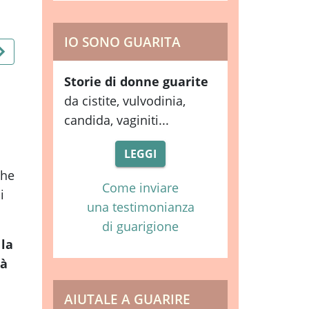
IO SONO GUARITA
Storie di donne guarite
ROMAN GEL CBG
PUROMAN DETERGENTE
DER
da cistite, vulvodinia,
RIFICANTE INTIMO
INTIMO
candida, vaginiti...
LEGGI
che
Come inviare
i
una testimonianza
di guarigione
 la
tà
AIUTALE A GUARIRE