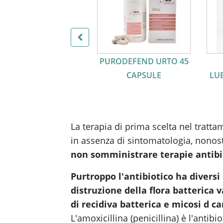
PURODEFEND URTO 45
CAPSULE
LU
La terapia di prima scelta nel tratta
in assenza di sintomatologia, nonost
non somministrare terapie antibi
Purtroppo l'antibiotico ha diversi 
distruzione della flora batterica 
di recidiva batterica e micosi d c
L'amoxicillina (penicillina) è l'anti