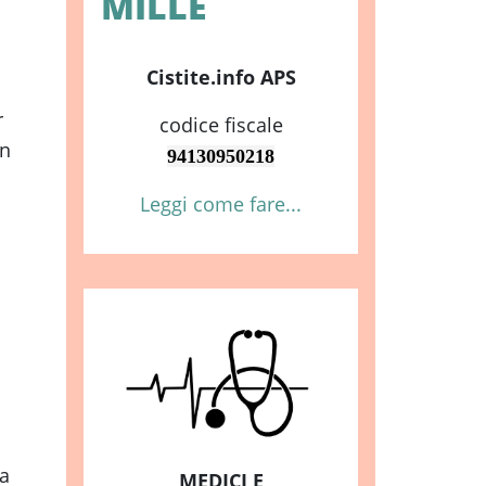
MILLE
Cistite.info APS
r
codice fiscale
on
94130950218
Leggi come fare...
a
MEDICI E