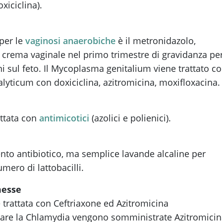
xiciclina).
 per le
vaginosi anaerobiche
è il metronidazolo,
n crema vaginale nel primo trimestre di gravidanza pe
eni sul feto. Il Mycoplasma genitalium viene trattato c
lyticum con doxiciclina, azitromicina, moxifloxacina.
ttata con
antimicotici
(azolici e polienici).
ento antibiotico, ma semplice lavande alcaline per
umero di lattobacilli.
messe
trattata con Ceftriaxone ed Azitromicina
are la Chlamydia vengono somministrate Azitromicin