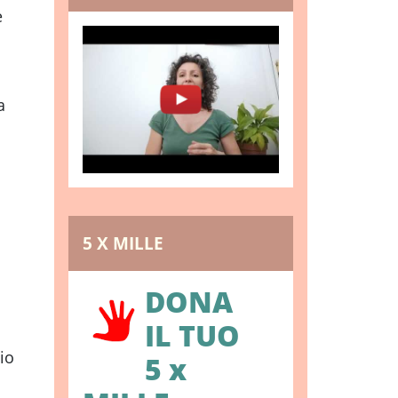
e
a
5 X MILLE
DONA
IL TUO
io
5 x