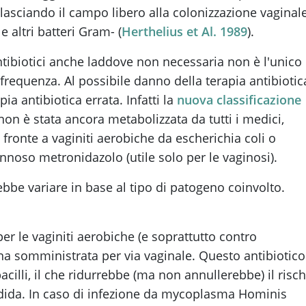
lasciando il campo libero alla colonizzazione vaginal
e altri batteri Gram- (
Herthelius et Al. 1989
).
tibiotici anche laddove non necessaria non è l'unico
frequenza. Al possibile danno della terapia antibiotic
ia antibiotica errata. Infatti la
nuova classificazione
on è stata ancora metabolizzata da tutti i medici,
 fronte a vaginiti aerobiche da escherichia coli o
annoso metronidazolo (utile solo per le vaginosi).
rebbe variare in base al tipo di patogeno coinvolto.
per le vaginiti aerobiche (e soprattutto contro
ina somministrata per via vaginale. Questo antibiotico
acilli, il che ridurrebbe (ma non annullerebbe) il risch
andida. In caso di infezione da mycoplasma Hominis