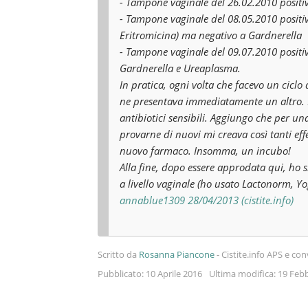
- Tampone vaginale del 26.02.2010 positivo
- Tampone vaginale del 08.05.2010 positi
Eritromicina) ma negativo a Gardnerella
- Tampone vaginale del 09.07.2010 positiv
Gardnerella e Ureaplasma.
In pratica, ogni volta che facevo un ciclo d
ne presentava immediatamente un altro. I
antibiotici sensibili. Aggiungo che per un
provarne di nuovi mi creava così tanti eff
nuovo farmaco. Insomma, un incubo!
Alla fine, dopo essere approdata qui, ho
a livello vaginale (ho usato Lactonorm, Yo
annablue1309 28/04/2013 (cistite.info)
Scritto da
Rosanna Piancone
-
Cistite.info APS e co
Pubblicato: 10 Aprile 2016
Ultima modifica: 19 Feb