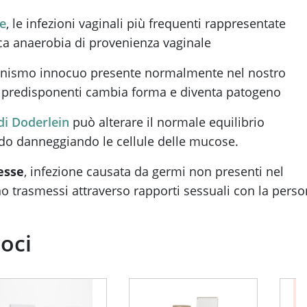
he
, le infezioni vaginali più frequenti rappresentate
ica anaerobia di provenienza vaginale
anismo innocuo presente normalmente nel nostro
ri predisponenti cambia forma e diventa patogeno
 di Doderlein
può alterare il normale equilibrio
ido danneggiando le cellule delle mucose.
esse
, infezione causata da germi non presenti nel
 trasmessi attraverso rapporti sessuali con la pers
soci