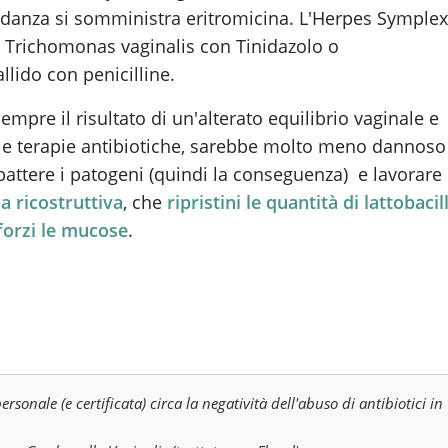
vidanza si somministra eritromicina. L'Herpes Symplex
. Il Trichomonas vaginalis con Tinidazolo o
lido con penicilline.
empre il risultato di un'alterato equilibrio vaginale e
delle terapie antibiotiche, sarebbe molto meno dannoso
battere i patogeni (quindi la conseguenza) e lavorare
a ricostruttiva
, che
ripristini le quantità di lattobacill
forzi le mucose
.
rsonale (e certificata) circa la negatività dell'abuso di antibiotici in