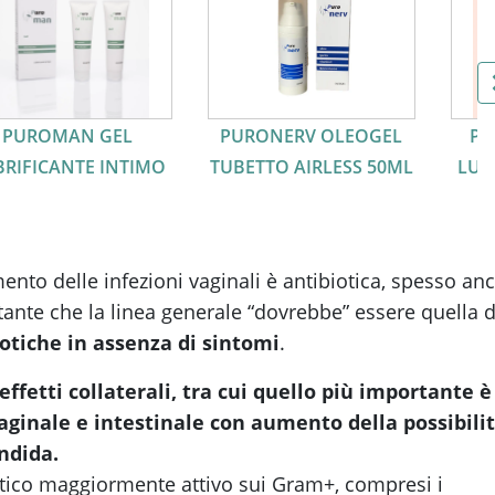
PUROMAN GEL
PURONERV OLEOGEL
PU
BRIFICANTE INTIMO
TUBETTO AIRLESS 50ML
LUB
mento delle infezioni vaginali è antibiotica, spesso an
ante che la linea generale “dovrebbe” essere quella d
otiche in assenza di sintomi
.
effetti collaterali, tra cui quello più importante è
vaginale e intestinale con aumento della possibili
andida.
biotico maggiormente attivo sui Gram+, compresi i