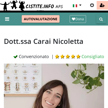
Dona
AUTOVALUTAZIONE
Dott.ssa Carai Nicoletta
Convenzionato |
Consigliato