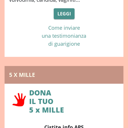
LEGGI
Come inviare
una testimonianza
di guarigione
5 X MILLE
DONA
IL TUO
5 x MILLE
Cistite.info APS