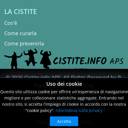
LA CISTITE
Cos'è
Come curarla
Come prevenirla
© 2026 Cistite.info APS. All Rights Reserved by R.
Uso dei cookie
Piancone & S. Pallavicini.
Questo sito utilizza cookie per offrire un'esperienza di navigazione
Associazione costituita ai sensi del Decreto
migliore e per collezionare statistiche aggregate. Entrando nel
Legislativo 4 dicembre 1997 n.460 - CF:
nostro sito, si accetta l'impiego di cookie in accordo con la nostra
94130950218 - p.IVA: 02906520214
"cookie policy".
Informativa sulla privacy
Statuto
|
Privacy Policy
Accetta