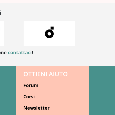
i
ione
contattaci
!
OTTIENI AIUTO
Forum
Corsi
Newsletter