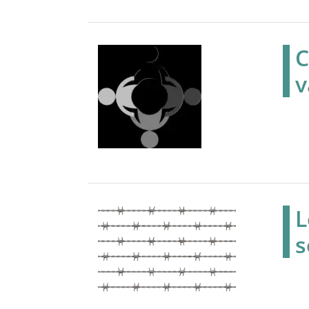
C
v
L
s