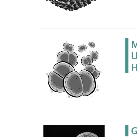
M
U
H
G