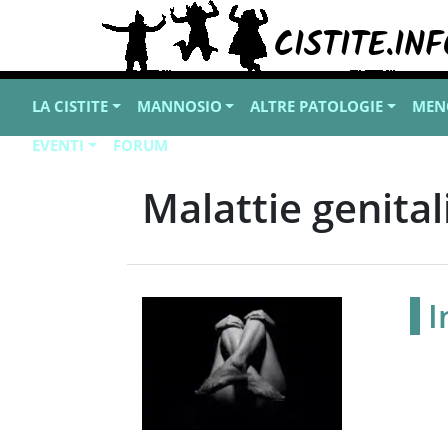
LA CISTITE
MANNOSIO
ALTRE PATOLOGIE
MEN
EVENTI
FORUM
Malattie genitali
I