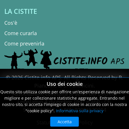
LA CISTITE
Cos'è
Come curarla
Come prevenirla
© 2026 Cistite.info APS. All Rights Reserved by R.
Uso dei cookie
Piancone & S. Pallavicini.
Questo sito utilizza cookie per offrire un'esperienza di navigazione
Associazione costituita ai sensi del Decreto
migliore e per collezionare statistiche aggregate. Entrando nel
Legislativo 4 dicembre 1997 n.460 - CF:
nostro sito, si accetta l'impiego di cookie in accordo con la nostra
94130950218 - p.IVA: 02906520214
"cookie policy".
Informativa sulla privacy
Accetta
Statuto
|
Privacy Policy