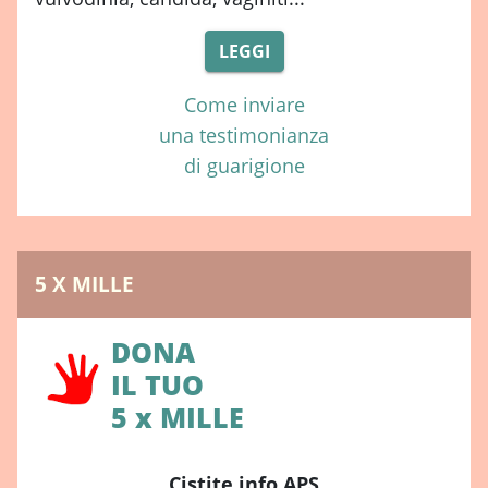
LEGGI
Come inviare
una testimonianza
di guarigione
5 X MILLE
DONA
IL TUO
5 x MILLE
Cistite.info APS