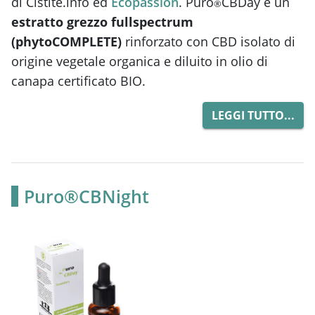
di Cistite.info ed
Ecopassion
. Puro
CBDay è un
®
estratto grezzo fullspectrum
(phytoCOMPLETE)
rinforzato con CBD isolato di
origine vegetale organica e diluito in olio di
canapa certificato BIO.
LEGGI TUTTO...
Puro®CBNight