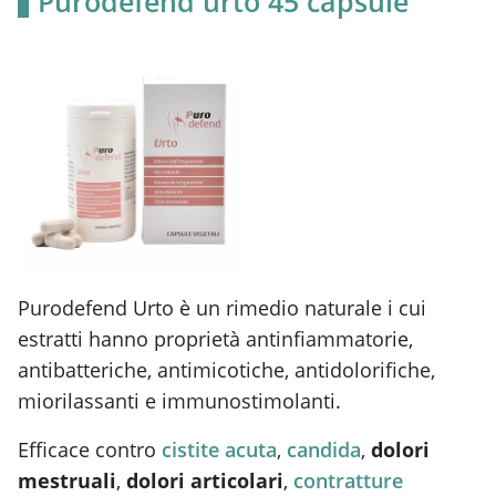
Purodefend urto 45 capsule
Purodefend Urto
è un rimedio naturale i cui
estratti hanno proprietà
antinfiammatorie,
antibatteriche, antimicotiche, antidolorifiche,
miorilassanti e immunostimolanti.
Efficace contro
cistite acuta
,
candida
,
dolori
mestruali
,
dolori articolari
,
contratture