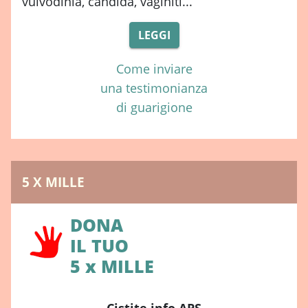
vulvodinia, candida, vaginiti...
LEGGI
Come inviare
una testimonianza
di guarigione
5 X MILLE
DONA
IL TUO
5 x MILLE