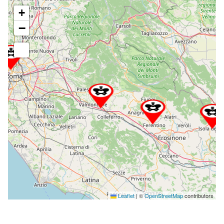
+
−
Leaflet
|
©
OpenStreetMap
contributors