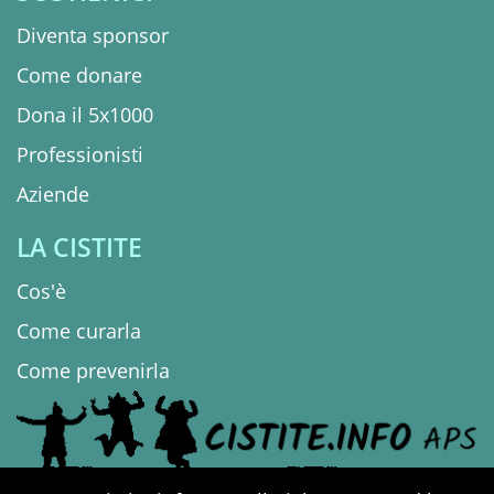
Diventa sponsor
Come donare
Dona il 5x1000
Professionisti
Aziende
LA CISTITE
Cos'è
Come curarla
Come prevenirla