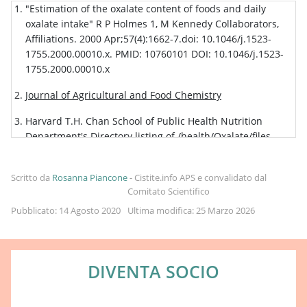
"Estimation of the oxalate content of foods and daily
oxalate intake" R P Holmes 1, M Kennedy Collaborators,
Affiliations. 2000 Apr;57(4):1662-7.doi: 10.1046/j.1523-
1755.2000.00010.x. PMID: 10760101 DOI: 10.1046/j.1523-
1755.2000.00010.x
Journal of Agricultural and Food Chemistry
Harvard T.H. Chan School of Public Health Nutrition
Department's Directory listing of /health/Oxalate/files
"Effect of different cooking methods on vegetable oxalate
content" Weiwen Chai 1 , Michael Liebman Affiliations.
Scritto da
Rosanna Piancone
-
Cistite.info APS e convalidato dal
Comitato Scientifico
2005 Apr 20;53(8):3027-30. doi: 10.1021/jf048128d. PMID:
15826055 DOI: 10.1021/jf048128d
Pubblicato: 14 Agosto 2020
Ultima modifica: 25 Marzo 2026
DIVENTA SOCIO