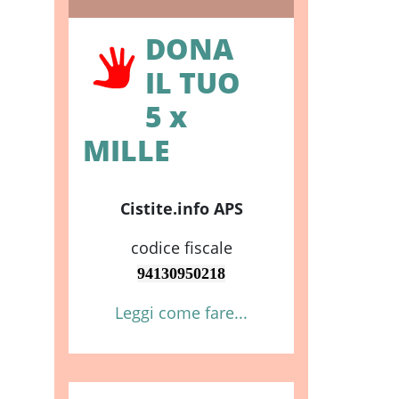
DONA
IL TUO
5 x
MILLE
Cistite.info APS
codice fiscale
94130950218
Leggi come fare...