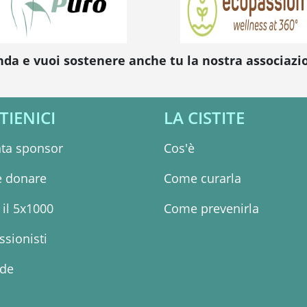
nda e vuoi sostenere anche tu la nostra associaz
TIENICI
LA CISTITE
ta sponsor
Cos'è
 donare
Come curarla
il 5x1000
Come prevenirla
ssionisti
nde