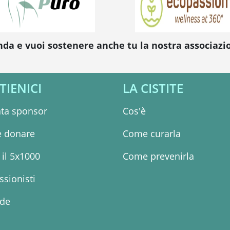
nda e vuoi sostenere anche tu la nostra associaz
TIENICI
LA CISTITE
ta sponsor
Cos'è
 donare
Come curarla
il 5x1000
Come prevenirla
ssionisti
nde