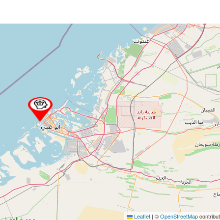
Leaflet
|
©
OpenStreetMap
contribu