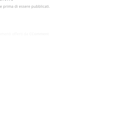
 prima di essere pubblicati.
menti offerti da
CComment