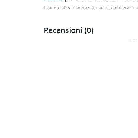
I commenti verranno sottoposti a moderazione
Recensioni (
0
)
Com