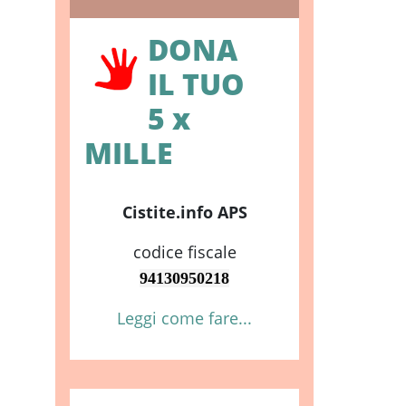
DONA
IL TUO
5 x
MILLE
Cistite.info APS
codice fiscale
94130950218
Leggi come fare...