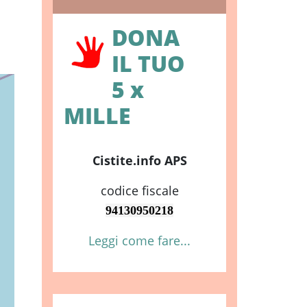
DONA
IL TUO
5 x
MILLE
Cistite.info APS
codice fiscale
94130950218
Leggi come fare...