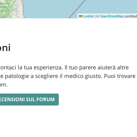
Leaflet
|
©
OpenStreetMap
contribu
oni
taci la tua esperienza. Il tuo parere aiuterà altre
e patologie a scegliere il medico giusto. Puoi trovare
rum.
ECENSIONI SUL FORUM