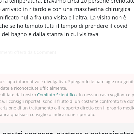
o la temperatura. Eravamo circa 20 persone prenotat
e è arrivato in ritardo e con una mascherina chirurgica
ificato nulla fra una visita e l'altra. La visita non è
che se ho temuto tutti il tempo di prendere il covid
 del bagno e dalla stanza in cui visitava
menti offerti da
CComment
 scopo informativo e divulgativo. Spiegando le patologie uro-genit
idate e riconosciute ufficialmente.
validate dal nostro
Comitato Scientifico
. In nessun caso vogliono e 
ca. I consigli riportati sono il frutto di un costante confronto tra do
crizione di un trattamento o il rapporto diretto con il proprio med
tica qualsiasi consiglio o indicazione riportata.
I nostri sponsor, partner e patrocinator