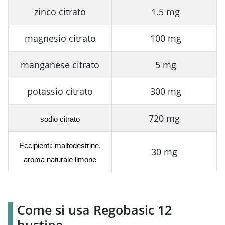
zinco citrato
1.5 mg
magnesio citrato
100 mg
manganese citrato
5 mg
potassio citrato
300 mg
720 mg
sodio citrato
Eccipienti:
maltodestrine
,
30 mg
aroma naturale limone
Come si usa Regobasic 12
bustine