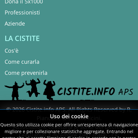
Dona il 5x1000
Professionisti
Aziende
LA CISTITE
Cos'è
Come curarla
Come prevenirla
© 2026 Cistite.info APS. All Rights Reserved by R.
Uso dei cookie
Piancone & S. Pallavicini.
Questo sito utilizza cookie per offrire un'esperienza di navigazione
Associazione costituita ai sensi del Decreto
migliore e per collezionare statistiche aggregate. Entrando nel
Legislativo 4 dicembre 1997 n.460 - CF: