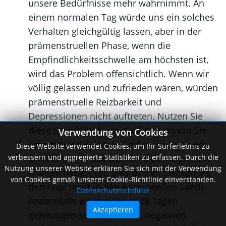
unsere Bedürfnisse mehr wahrnimmt. An
einem normalen Tag würde uns ein solches
Verhalten gleichgültig lassen, aber in der
prämenstruellen Phase, wenn die
Empfindlichkeitsschwelle am höchsten ist,
wird das Problem offensichtlich. Wenn wir
völlig gelassen und zufrieden wären, würden
prämenstruelle Reizbarkeit und
Depressionen nicht auftreten. Nutzen Sie
diese Sensibilität, um die Situation um Sie
Verwendung von Cookies
herum zu analysieren und zu lösen, denn
Diese Website verwendet Cookies, um Ihr Surferlebnis zu
verbessern und aggregierte Statistiken zu erfassen. Durch die
dank dieser Phase werden Sie eine größere
Nutzung unserer Website erklären Sie sich mit der Verwendung
Klarheit haben, um dies zu tun. Stecken Sie
von Cookies gemäß unserer Cookie-Richtlinie einverstanden.
den Kopf nicht in den hormonellen Sand!
Datenschutzrichtlinie
Andernfalls werden Sie in 28 Tagen
Akzeptieren
gezwungen sein, dieselben negativen