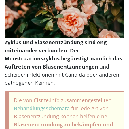
Zyklus und Blasenentzündung sind eng
miteinander verbunden
.
Der
Menstruationszyklus begünstigt nämlich das
Auftreten von Blasenentzündungen
und
Scheideninfektionen mit Candida oder anderen
pathogenen Keimen.
Die von Cistite.info zusammengestellten
Behandlungsschemata
für jede Art von
Blasenentzündung können helfen eine
Blasenentzündung zu bekämpfen und