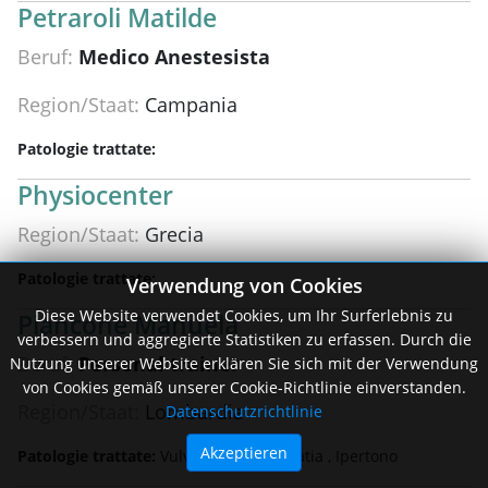
Petraroli Matilde
Beruf:
Medico Anestesista
Region/Staat:
Campania
Patologie trattate:
Physiocenter
Region/Staat:
Grecia
Patologie trattate:
Verwendung von Cookies
Diese Website verwendet Cookies, um Ihr Surferlebnis zu
Piancone Manuela
verbessern und aggregierte Statistiken zu erfassen. Durch die
Beruf:
Personal trainer
Nutzung unserer Website erklären Sie sich mit der Verwendung
von Cookies gemäß unserer Cookie-Richtlinie einverstanden.
Region/Staat:
Lombardia
Datenschutzrichtlinie
Akzeptieren
Patologie trattate:
Vulvodinia Neuropatia ,
Ipertono