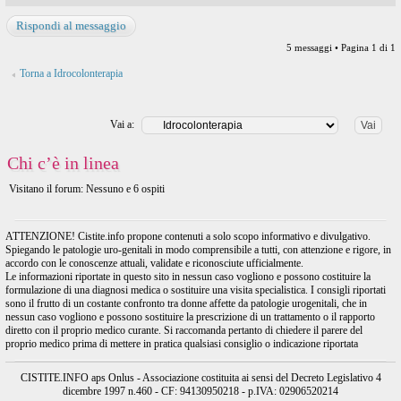
Rispondi al messaggio
5 messaggi • Pagina
1
di
1
Torna a Idrocolonterapia
Vai a:
Chi c’è in linea
Visitano il forum: Nessuno e 6 ospiti
ATTENZIONE! Cistite.info propone contenuti a solo scopo informativo e divulgativo.
Spiegando le patologie uro-genitali in modo comprensibile a tutti, con attenzione e rigore, in
accordo con le conoscenze attuali, validate e riconosciute ufficialmente.
Le informazioni riportate in questo sito in nessun caso vogliono e possono costituire la
formulazione di una diagnosi medica o sostituire una visita specialistica. I consigli riportati
sono il frutto di un costante confronto tra donne affette da patologie urogenitali, che in
nessun caso vogliono e possono sostituire la prescrizione di un trattamento o il rapporto
diretto con il proprio medico curante. Si raccomanda pertanto di chiedere il parere del
proprio medico prima di mettere in pratica qualsiasi consiglio o indicazione riportata
CISTITE.INFO aps Onlus - Associazione costituita ai sensi del Decreto Legislativo 4
dicembre 1997 n.460 - CF: 94130950218 - p.IVA: 02906520214