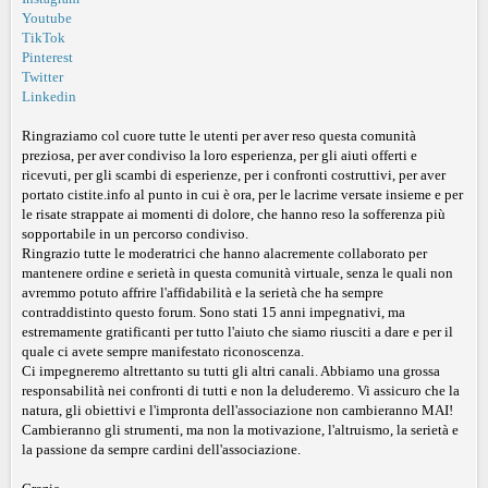
Youtube
TikTok
Pinterest
Twitter
Linkedin
Ringraziamo col cuore tutte le utenti per aver reso questa comunità
preziosa, per aver condiviso la loro esperienza, per gli aiuti offerti e
ricevuti, per gli scambi di esperienze, per i confronti costruttivi, per aver
portato cistite.info al punto in cui è ora, per le lacrime versate insieme e per
le risate strappate ai momenti di dolore, che hanno reso la sofferenza più
sopportabile in un percorso condiviso.
Ringrazio tutte le moderatrici che hanno alacremente collaborato per
mantenere ordine e serietà in questa comunità virtuale, senza le quali non
avremmo potuto affrire l'affidabilità e la serietà che ha sempre
contraddistinto questo forum. Sono stati 15 anni impegnativi, ma
estremamente gratificanti per tutto l'aiuto che siamo riusciti a dare e per il
quale ci avete sempre manifestato riconoscenza.
Ci impegneremo altrettanto su tutti gli altri canali. Abbiamo una grossa
responsabilità nei confronti di tutti e non la deluderemo. Vi assicuro che la
natura, gli obiettivi e l'impronta dell'associazione non cambieranno MAI!
Cambieranno gli strumenti, ma non la motivazione, l'altruismo, la serietà e
la passione da sempre cardini dell'associazione.