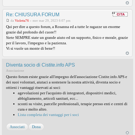
Re: CHIUSURA FORUM
da
Violetta76
»
mer mar 29, 2023 6:07 pm
Qui per dire a questo forum, a Rosanna ed a tutte le ragazze un enorme
grazie dal profondo del cuore!!
Siete SEMPRE state un grande aiuto ed un supporto, fisico e morale, grazie
per il lavoro, l'impegno e la pazienza.
Vi si vuole un monte di bene!!
Diventa socio di Cistite.info APS
Associazione
Questo forum esiste grazie all'impegno dell'associazione Cistite.info APS e
dei suoi volontari, aiutaci a sostenere la nostra attività, diventa socio e
ottieni i vantaggi riservati ai soci:
agevolazioni per l'acquisto di integratori, dispositivi medici,
abbigliamento, articoli sanitari, ecc...
sconti su visite, parcelle professionali, terapie presso enti e centri di
cura e molto altro.
Lista completa dei vantaggi per i soci
Associati
Dona