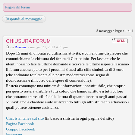
Regole del forum
Rispondi al messaggio
5 messaggi • Pagina
1
di
1
CHIUSURA FORUM
da
Rosanna
»
mar gen 31, 2023 4:59 pm
Dopo 15 anni di onorata ed utilissima attività, è con enorme dispiacere che
comunichiamo la chiusura del forum di Cistite.info. Per lasciare che le
utenti possano fare le ultime domande e ricevere le ultime risposte lasciamo
il forum ancora aperto per i prossimi 3 mesi alla cifra simbolica di 3 euro
(che andranno totalmente alle nostre moderatrici come segno di
riconoscenza e rimborso delle spese di connessione).
Resterà comunque una miniera di informazioni insostituibile, che proprio
per questo resterà visibile a tutti coloro che hanno scritto e a tutti coloro
che potranno trarre utilità dalla lettura di quanto inserito negli anni passati.
Vi invitiamo a chiedere aiuto utilizzando tutti gli altri strumenti attraverso i
quali potrete ottenere assistenza:
Chat istantanea sul sito
(in basso a sinistra in ogni pagina del sito)
Pagina Facebook
Gruppo Facebook
Instagram