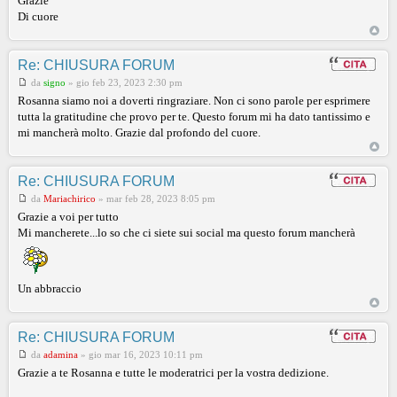
Grazie
Di cuore
Re: CHIUSURA FORUM
da
signo
»
gio feb 23, 2023 2:30 pm
Rosanna siamo noi a doverti ringraziare. Non ci sono parole per esprimere
tutta la gratitudine che provo per te. Questo forum mi ha dato tantissimo e
mi mancherà molto. Grazie dal profondo del cuore.
Re: CHIUSURA FORUM
da
Mariachirico
»
mar feb 28, 2023 8:05 pm
Grazie a voi per tutto
Mi mancherete...lo so che ci siete sui social ma questo forum mancherà
Un abbraccio
Re: CHIUSURA FORUM
da
adamina
»
gio mar 16, 2023 10:11 pm
Grazie a te Rosanna e tutte le moderatrici per la vostra dedizione.