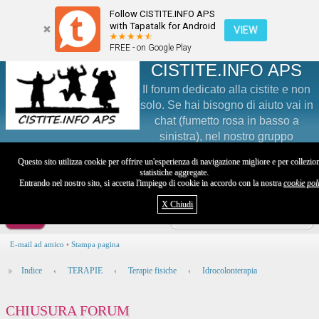
Follow CISTITE.INFO APS
with Tapatalk for Android
VIEW
FREE - on Google Play
CISTITE.INFO APS
Il forum dedicato alla cistite e non
solo. Se hai bisogno di aiuto vai in
chat (fumetto rosa in basso a
sinistra), nel nostro gruppo
Facebook (@groups/Cistite/) o sul nostro profilo Instagram
Questo sito utilizza cookie per offrire un'esperienza di navigazione migliore e per collezio
(@cistite.info)
statistiche aggregate.
Entrando nel nostro sito, si accetta l'impiego di cookie in accordo con la nostra
cookie pol
Visita il sito
X Chiudi
Utente
E-mail ad amico
•
Stampa pagina
Indice
‹
TERAPIE
‹
Terapie fisiche
‹
Idrocolonterapia
CHIUSURA FORUM