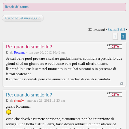
Regole del forum
Rispondi al messaggio
22 messaggi •
Pagina
2
di
2
•
1
2
Re: quando smetterlo?
da
Rosanna
»
lun ago 20, 2012 10:42 pm
Se stai bene puoi provare a scalare gradualmente. comincia a prenderlo due
giorni sì ed un giorno no e vedi come va e poi scali ulteriormente.
Riprendilo tutte le sere nel momento in cui hai sintomi o in presenza di
fattori scatenant
Il cortisone ricordati però che aumenta il rischio di cistiti e candida.
Re: quando smetterlo?
da
elygely
»
mar ago 21, 2012 11:23 pm
grazie Rosanna,
visto che dovrò assumere cortisone, sicuramente non ho intenzione di
servirgli una bella cistite!! anzi, forse dovrei addirittura intensificare ed