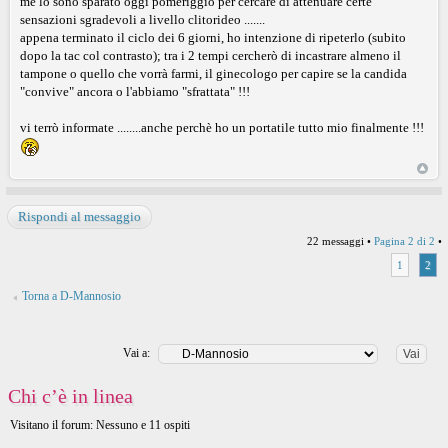
me lo sono sparato oggi pomeriggio per cercare di attenuare certe
sensazioni sgradevoli a livello clitorideo .......
appena terminato il ciclo dei 6 giorni, ho intenzione di ripeterlo (subito
dopo la tac col contrasto); tra i 2 tempi cercherò di incastrare almeno il
tampone o quello che vorrà farmi, il ginecologo per capire se la candida
"convive" ancora o l'abbiamo "sfrattata" !!!
vi terrò informate ........anche perchè ho un portatile tutto mio finalmente !!!
Rispondi al messaggio
22 messaggi •
Pagina
2
di
2
•
1
2
Torna a D-Mannosio
Vai a:
Chi c’è in linea
Visitano il forum: Nessuno e 11 ospiti