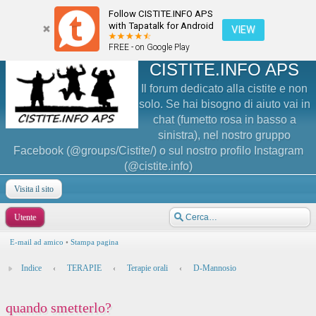
Follow CISTITE.INFO APS
with Tapatalk for Android
VIEW
FREE - on Google Play
CISTITE.INFO APS
Il forum dedicato alla cistite e non
solo. Se hai bisogno di aiuto vai in
chat (fumetto rosa in basso a
sinistra), nel nostro gruppo
Facebook (@groups/Cistite/) o sul nostro profilo Instagram
(@cistite.info)
Visita il sito
Utente
E-mail ad amico
•
Stampa pagina
Indice
‹
TERAPIE
‹
Terapie orali
‹
D-Mannosio
quando smetterlo?