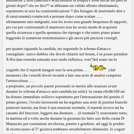
assumerne 2 dosi (mattina e sera) durante la terapia e forse anche un paio di
giorni dopo!! che ne dici?? se abbiamo un valido alleato sfruttiamolo,
soprattutto se non ha controindicazioni !! (ho bisogno di sentirmelo dire e
di rassicurarmi) comincerò a pensare dopo come scalare .......
ultimamente mio malgrado, non ho avuto una grande frequenza di rapporti,
per cui pur continuando il mannosio non ho avuto modo di acquisire
quella sicurezza e quella speranza che ripongo e che nutro piano piano
leggendo le numerose testimonianze e gli ancor più preziosi consigli.
per quanto riguardo la candida, sto seguendo lo schema d'attacco
consigliato: unico dubbio che dovrò chiarire nel forum, è se posso prendere
X-flor (ma essendo naturale non credo influisca, vero?)ed usare sia lo
yogurth che il represh (magari non la sera prima.......
) dal
momento che venerdì dovrò recarmi a fare una serie di analisi compreso
l'urinocoltura. ......
a proposito, un piccolo parere personale in merito alle reazioni avute
durante lo schema d'attacco anti-candida (se utile): la crema elleffe100 mi
ha donato immediato sollievo soprattutto per l'attenuazione del prurito il
primo giorno; l'ovulo lactonorm mi ha regalato una serie di puntini bianchi
piuttosti intensi, ma forse è una reazione normale; il represh invece mi ha
causato del bruciore, leggero ma duraturo..... (è normale?). nonostante tutto,
la mattina ed a volte anche durante la giornata ho fatto uso della crema D-
Mannosio per contrastare secchezza, prurito e gonfiore. ad oggi le perdite
di ricotta (sono al 5° giorno) sembrano sensibilmente diminuite. lo yogurt