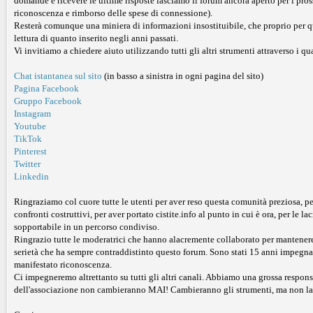
domande e ricevere le ultime risposte lasciamo il forum ancora aperto per i pro
riconoscenza e rimborso delle spese di connessione).
Resterà comunque una miniera di informazioni insostituibile, che proprio per quest
lettura di quanto inserito negli anni passati.
Vi invitiamo a chiedere aiuto utilizzando tutti gli altri strumenti attraverso i qu
Chat istantanea sul sito
(in basso a sinistra in ogni pagina del sito)
Pagina Facebook
Gruppo Facebook
Instagram
Youtube
TikTok
Pinterest
Twitter
Linkedin
Ringraziamo col cuore tutte le utenti per aver reso questa comunità preziosa, per a
confronti costruttivi, per aver portato cistite.info al punto in cui è ora, per le 
sopportabile in un percorso condiviso.
Ringrazio tutte le moderatrici che hanno alacremente collaborato per mantenere o
serietà che ha sempre contraddistinto questo forum. Sono stati 15 anni impegnativ
manifestato riconoscenza.
Ci impegneremo altrettanto su tutti gli altri canali. Abbiamo una grossa responsab
dell'associazione non cambieranno MAI! Cambieranno gli strumenti, ma non la mo