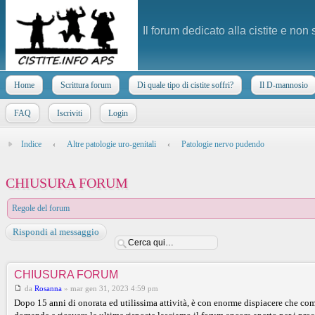
Il forum dedicato alla cistite e non
Home
Scrittura forum
Di quale tipo di cistite soffri?
Il D-mannosio
FAQ
Iscriviti
Login
Indice
‹
Altre patologie uro-genitali
‹
Patologie nervo pudendo
CHIUSURA FORUM
Regole del forum
Rispondi al messaggio
CHIUSURA FORUM
da
Rosanna
»
mar gen 31, 2023 4:59 pm
Dopo 15 anni di onorata ed utilissima attività, è con enorme dispiacere che comu