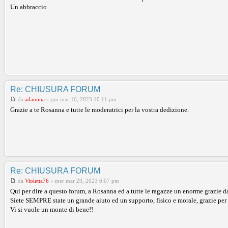
Un abbraccio
Re: CHIUSURA FORUM
da
adamina
»
gio mar 16, 2023 10:11 pm
Grazie a te Rosanna e tutte le moderatrici per la vostra dedizione.
Re: CHIUSURA FORUM
da
Violetta76
»
mer mar 29, 2023 6:07 pm
Qui per dire a questo forum, a Rosanna ed a tutte le ragazze un enorme grazie d
Siete SEMPRE state un grande aiuto ed un supporto, fisico e morale, grazie per 
Vi si vuole un monte di bene!!