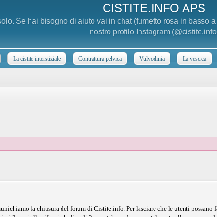
CISTITE.INFO APS
 solo. Se hai bisogno di aiuto vai in chat (fumetto rosa in basso 
nostro profilo Instagram (@cistite.info
La cistite interstiziale
Contrattura pelvica
Vulvodinia
La vescica
nichiamo la chiusura del forum di Cistite.info. Per lasciare che le utenti possano f