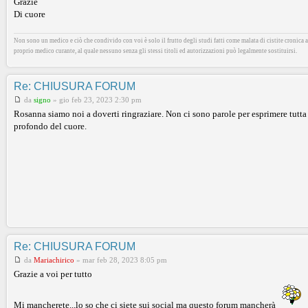
Grazie
Di cuore
Non sono un medico e ciò che condivido con voi è solo il frutto degli studi fatti come malata di cistite cronica al
proprio medico curante, al quale nessuno senza gli stessi titoli ed autorizzazioni può legalmente sostituirsi.
Re: CHIUSURA FORUM
da
signo
»
gio feb 23, 2023 2:30 pm
Rosanna siamo noi a doverti ringraziare. Non ci sono parole per esprimere tutta
profondo del cuore.
Re: CHIUSURA FORUM
da
Mariachirico
»
mar feb 28, 2023 8:05 pm
Grazie a voi per tutto
Mi mancherete...lo so che ci siete sui social ma questo forum mancherà