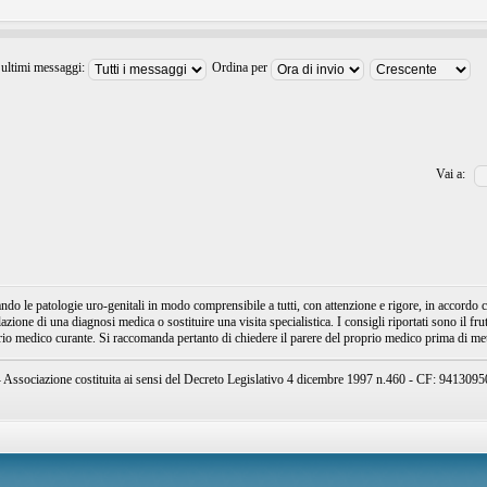
 ultimi messaggi:
Ordina per
Vai a:
e patologie uro-genitali in modo comprensibile a tutti, con attenzione e rigore, in accordo con
ione di una diagnosi medica o sostituire una visita specialistica. I consigli riportati sono il fru
prio medico curante. Si raccomanda pertanto di chiedere il parere del proprio medico prima di mett
ssociazione costituita ai sensi del Decreto Legislativo 4 dicembre 1997 n.460 - CF: 94130