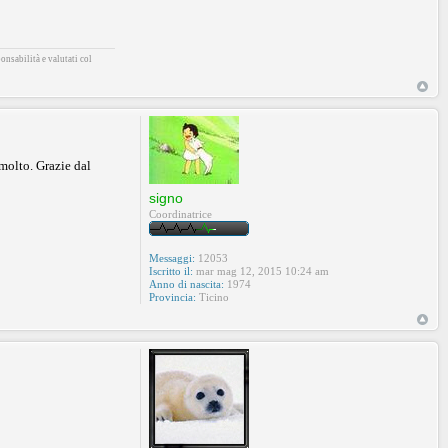
onsabilità e valutati col
molto. Grazie dal
signo
Coordinatrice
Messaggi:
12053
Iscritto il:
mar mag 12, 2015 10:24 am
Anno di nascita:
1974
Provincia:
Ticino