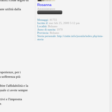
eratrici come segno di
Rosanna
rre utilità dalla
Amministratore
Messaggi:
41755
Iscritto il:
mer feb 25, 2009 5:12 pm
Località:
Bolzano
Anno di nascita:
1970
Provincia:
Bolzano
Storia personale:
http://cistite.info/joomla/index.php/mia-
storia
esperienze, per i
la sofferenza più
re l'affidabilità e la
 quale ci avete sempre
tivi e l'impronta
e.