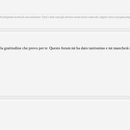
la disperata ricerca di una soluzione. Tutti i miei consigli devono essere intesi come tali, seguiti sotto la propria resp
 la gratitudine che provo per te. Questo forum mi ha dato tantissimo e mi mancherà 