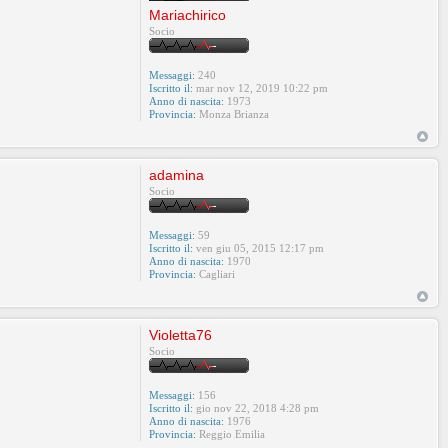
Mariachirico
Socio
Messaggi:
240
Iscritto il:
mar nov 12, 2019 10:22 pm
Anno di nascita:
1973
Provincia:
Monza Brianza
adamina
Socio
Messaggi:
59
Iscritto il:
ven giu 05, 2015 12:17 pm
Anno di nascita:
1970
Provincia:
Cagliari
Violetta76
Socio
Messaggi:
156
Iscritto il:
gio nov 22, 2018 4:28 pm
Anno di nascita:
1976
Provincia:
Reggio Emilia