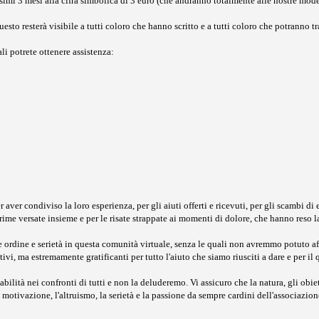
ssimi 3 mesi alla cifra simbolica di 3 euro (che andranno totalmente alle nostre mod
o resterà visibile a tutti coloro che hanno scritto e a tutti coloro che potranno tra
ali potrete ottenere assistenza:
ver condiviso la loro esperienza, per gli aiuti offerti e ricevuti, per gli scambi di 
lacrime versate insieme e per le risate strappate ai momenti di dolore, che hanno reso 
rdine e serietà in questa comunità virtuale, senza le quali non avremmo potuto affri
i, ma estremamente gratificanti per tutto l'aiuto che siamo riusciti a dare e per il
ilità nei confronti di tutti e non la deluderemo. Vi assicuro che la natura, gli obiet
tivazione, l'altruismo, la serietà e la passione da sempre cardini dell'associazion