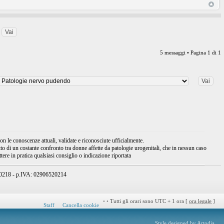
5 messaggi • Pagina
1
di
1
 le conoscenze attuali, validate e riconosciute ufficialmente.
tto di un costante confronto tra donne affette da patologie urogenitali, che in nessun caso
ere in pratica qualsiasi consiglio o indicazione riportata
950218 - p.IVA: 02906520214
•
•
Tutti gli orari sono UTC + 1 ora [
ora legale
]
Staff
Cancella cookie
Style designed by
Artodia
.