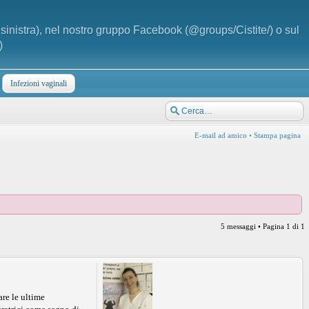
a sinistra), nel nostro gruppo Facebook (@groups/Cistite/) o sul
)
Infezioni vaginali
E-mail ad amico
•
Stampa pagina
5 messaggi • Pagina
1
di
1
are le ultime