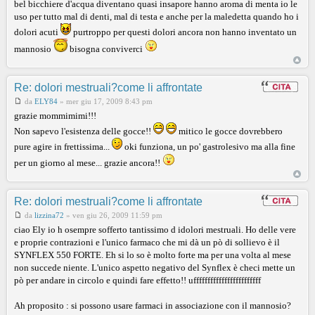
bel bicchiere d'acqua diventano quasi insapore hanno aroma di menta io le
uso per tutto mal di denti, mal di testa e anche per la maledetta quando ho i
dolori acuti
purtroppo per questi dolori ancora non hanno inventato un
mannosio
bisogna conviverci
Re: dolori mestruali?come li affrontate
da
ELY84
»
mer giu 17, 2009 8:43 pm
grazie mommimimi!!!
Non sapevo l'esistenza delle gocce!!
mitico le gocce dovrebbero
pure agire in frettissima...
oki funziona, un po' gastrolesivo ma alla fine
per un giorno al mese... grazie ancora!!
Re: dolori mestruali?come li affrontate
da
lizzina72
»
ven giu 26, 2009 11:59 pm
ciao Ely io h osempre sofferto tantissimo d idolori mestruali. Ho delle vere
e proprie contrazioni e l'unico farmaco che mi dà un pò di sollievo è il
SYNFLEX 550 FORTE. Eh si lo so è molto forte ma per una volta al mese
non succede niente. L'unico aspetto negativo del Synflex è checi mette un
pò per andare in circolo e quindi fare effetto!! uffffffffffffffffffffffff
Ah proposito : si possono usare farmaci in associazione con il mannosio?