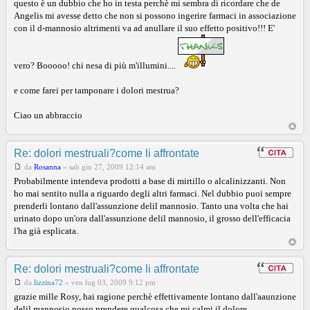
questo è un dubbio che ho in testa perchè mi sembra di ricordare che de
Angelis mi avesse detto che non si possono ingerire farmaci in associazione
con il d-mannosio altrimenti va ad anullare il suo effetto positivo!!! E'
vero? Booooo! chi nesa di più m'illumini....
e come farei per tamponare i dolori mestrua?
Ciao un abbraccio
Re: dolori mestruali?come li affrontate
da
Rosanna
»
sab giu 27, 2009 12:14 am
Probabilmente intendeva prodotti a base di mirtillo o alcalinizzanti. Non
ho mai sentito nulla a riguardo degli altri farmaci. Nel dubbio puoi sempre
prenderli lontano dall'assunzione delil mannosio. Tanto una volta che hai
urinato dopo un'ora dall'assunzione delil mannosio, il grosso dell'efficacia
l'ha già esplicata.
Re: dolori mestruali?come li affrontate
da
lizzina72
»
ven lug 03, 2009 9:12 pm
grazie mille Rosy, hai ragione perchè effettivamente lontano dall'aaunzione
delil mannosio posso prendere qualcosa che mi calmi il dolore.