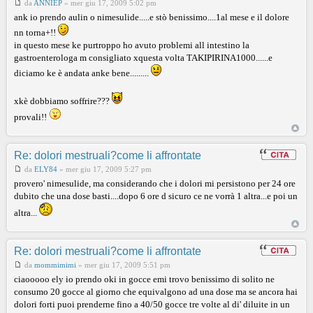
da
ANNIEP
»
mer giu 17, 2009 5:02 pm
ank io prendo aulin o nimesulide.....e stò benissimo....1al mese e il dolore
nn torna+!!
in questo mese ke purtroppo ho avuto problemi all intestino la
gastroenterologa m consigliato xquesta volta TAKIPIRINA1000......e
diciamo ke è andata anke bene.........
xkè dobbiamo soffrire???
provali!!
Re: dolori mestruali?come li affrontate
da
ELY84
»
mer giu 17, 2009 5:27 pm
provero' nimesulide, ma considerando che i dolori mi persistono per 24 ore
dubito che una dose basti....dopo 6 ore d sicuro ce ne vorrà 1 altra...e poi un
altra...
Re: dolori mestruali?come li affrontate
da
mommimimi
»
mer giu 17, 2009 5:51 pm
ciaooooo ely io prendo oki in gocce emi trovo benissimo di solito ne
consumo 20 gocce al giorno che equivalgono ad una dose ma se ancora hai
dolori forti puoi prenderne fino a 40/50 gocce tre volte al di' diluite in un