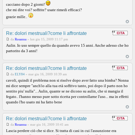
cacciano dopo 2 giorni!
che mi dite voi? soffrite? usate rimedi efficaci?
grazie mille..
Re: dolori mestruali?come li affrontate
da
Rosanna
»
lun giu 15, 2009 11:17 pm
Aulin. Io uso sempre quello da quando avevo 15 anni. Anche adesso che ho
partorito da 3 anni!
Re: dolori mestruali?come li affrontate
da
ELY84
»
mar giu 16, 2009 10:39 am
cavoli, quindi il problema non si risolve dopo aver fatto una bimba? Nonna
mi dice sempre "anch'io alla tua età soffrivo tanto, poi dopo il parto non ho
sentito piu' nulla"... Aulin, quante se ne dicono su aulin, che si mangia il
fegato.. l'hanno messo pure sotto ricetta per controllarne l'uso... ma in effetti
quando l'ho usato mi ha fatto bene
Re: dolori mestruali?come li affrontate
da
Rosanna
»
mar giu 16, 2009 10:41 am
Lascia perdere ciò che si dice. Si tratta di casi in cui l'assunzione era