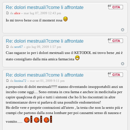
Re: dolori mestruali?come li affrontate
da
alice
»
mar lug 07, 2009 12:43 pm
Io mi trovo bene con il moment rosa
Re: dolori mestruali?come li affrontate
da
sere67
»
gio lug 09, 2009 1:57 pm
Ciao ragazze io per i dolori mestruali uso il KETODOL mi trovo bene ,mi è
stato consigliato dalla mia amica farmacista
Re: dolori mestruali?come li affrontate
da
lizzina72
»
mar set 01, 2009 9:11 pm
a proposito di dolri mestruali!!!!! stanno diventando insopportabili anzi un
incubo come oggi.... Sono entrata in crea farma e anchee in medicitalia per
capire quaqlcosa di più e tutti i sintomi che ho li ho riscontrati in altre
testimonianze dove si parlava di una possibile endometriosi!
Ho delle vere e proprie contrazioni all'utero , la testa che non la sento più e
crampi che partono dalla zona lombare per poi causarmi senso di nausea e
vomito......