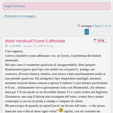
Regole del forum
Rispondi al messaggio
71 messaggi •
Pagina
1
di
4
•
1
2
3
4
dolori mestruali?come li affrontate
da
ELY84
»
lun giu 15, 2009 8:43 pm
Ciao ragazze,
volevo chiedervi come affrontate voi, se l'avete, il problema del dolore
mestruale.
Nel mio caso è veramente qualcosa di insopportabile, direi proprio
dismenorrea (spero quel tipo che andrà via col parto!).. piango, mi
contorco, divento bianca, rimetto, non riesco a fare assolutamente nulla se
non prendo qualcosa. Gli analgesici tipo ibuprofene (antalgil, moment,
moment rosa) mi danno nausea e spesso li rimetto! e poi durano pochissimo
4-6 ore... ultimamente trovo giovamento solo con Momendol, che almeno
dura per 7-8 ore anche se ne dovrebbe durare 12 a com'è scritto sul foglietto
illustrativo, ma cmq il dolore non scompare del tutto, a tratti devo starmi
comunque a cuccia in preda a crampi e vampate di calore.
Mi preoccupo di quando (si spera!) avro' un lavoro full time... e che posso
mancare una volta al mese ogni volta!?
capirai, con sti contratti mi