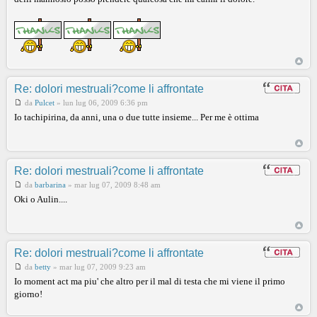
Re: dolori mestruali?come li affrontate
da
Pulcet
»
lun lug 06, 2009 6:36 pm
Io tachipirina, da anni, una o due tutte insieme... Per me è ottima
Re: dolori mestruali?come li affrontate
da
barbarina
»
mar lug 07, 2009 8:48 am
Oki o Aulin....
Re: dolori mestruali?come li affrontate
da
betty
»
mar lug 07, 2009 9:23 am
Io moment act ma piu' che altro per il mal di testa che mi viene il primo
giorno!