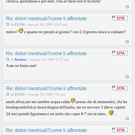
cronica, quotidiana e per anni. Una al mese non ti fa nulla!
Re: dolori mestruali?come li affrontate
da
ELY84
»
mar giu 16, 2009 10:43 am
mitico!
e quante ne prendi al giorno? con 2-3/giorno riesce a calmarti?
Re: dolori mestruali?come li affrontate
da
Rosanna
»
mar giu 16, 2009 12:37 pm
A me ne basta una!
Re: dolori mestruali?come li affrontate
da
ELY84
»
mar giu 16, 2009 7:35 pm
uuuh allora per me sarebbe acqua calda
pensa che di momendol, che ha
biodisponibilità (e dose) doppia dell'aulin, me ne servono 3 (deve coprire
24 ore) quindi figuriamoci un aulin che copre 6-7 ore in tutto...
...
Re: dolori mestruali?come li affrontate