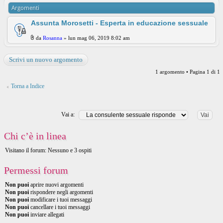
Argomenti
Assunta Morosetti - Esperta in educazione sessuale
da
Rosanna
» lun mag 06, 2019 8:02 am
Scrivi un nuovo argomento
1 argomento • Pagina
1
di
1
Torna a Indice
Vai a:
Chi c’è in linea
Visitano il forum: Nessuno e 3 ospiti
Permessi forum
Non puoi
aprire nuovi argomenti
Non puoi
rispondere negli argomenti
Non puoi
modificare i tuoi messaggi
Non puoi
cancellare i tuoi messaggi
Non puoi
inviare allegati