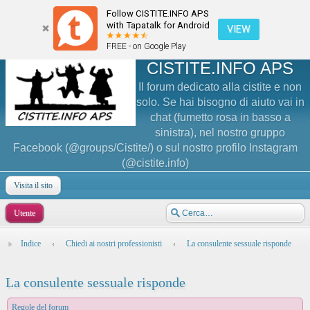
Follow CISTITE.INFO APS
with Tapatalk for Android
VIEW
FREE - on Google Play
CISTITE.INFO APS
Il forum dedicato alla cistite e non
solo. Se hai bisogno di aiuto vai in
chat (fumetto rosa in basso a
sinistra), nel nostro gruppo
Facebook (@groups/Cistite/) o sul nostro profilo Instagram
(@cistite.info)
Visita il sito
Utente
Indice
‹
Chiedi ai nostri professionisti
‹
La consulente sessuale risponde
La consulente sessuale risponde
Regole del forum