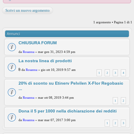
Scrivi un nuovo argomento
1 argomento • Pagina
1
di
1
Annunci
CHIUSURA FORUM
da
Rosanna
» mar gen 31, 2023 4:59 pm
La nostra linea di prodotti
da
Rosanna
» gio ott 10, 2019 9:57 am
1
2
3
4
20% di sconto su Etinerv Pelvilen X-Flor Regobasic
...
da
Rosanna
» mar ott 08, 2019 3:44 pm
1
2
Dona il 5 per 1000 nella dichiarazione dei redditi
da
Rosanna
» mar mar 07, 2017 3:00 pm
1
2
3