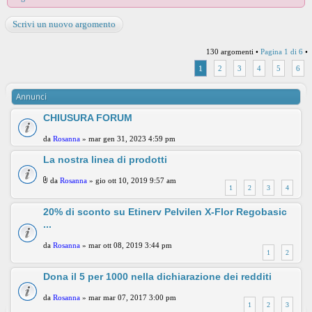
Scrivi un nuovo argomento
130 argomenti •
Pagina
1
di
6
•
1
2
3
4
5
6
Annunci
CHIUSURA FORUM
da
Rosanna
» mar gen 31, 2023 4:59 pm
La nostra linea di prodotti
da
Rosanna
» gio ott 10, 2019 9:57 am
1
2
3
4
20% di sconto su Etinerv Pelvilen X-Flor Regobasic
...
da
Rosanna
» mar ott 08, 2019 3:44 pm
1
2
Dona il 5 per 1000 nella dichiarazione dei redditi
da
Rosanna
» mar mar 07, 2017 3:00 pm
1
2
3