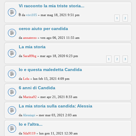
Vi racconto la mia triste storia...
da
vivi105
» mar mag 18, 2021 9:51 pm
1
2
cerco aiuto per candida
da
annaterzo
» ven ago 06, 2021 11:55 am
La mia storia
da
Sara89bg
» mar ago 18, 2020 6:23 pm
1
2
3
Io e questa maledetta Candida
da
Lelu
» lun feb 15, 2021 4:09 pm
6 anni di Candida
da
Marina92
» mer apr 21, 2021 8:33 am
La mia storia sulla candida: Alessia
da
Alessiapi
» mer mar 03, 2021 2:03 am
Io e l'altra...
da
Sila9119
» lun gen 11, 2021 12:30 am