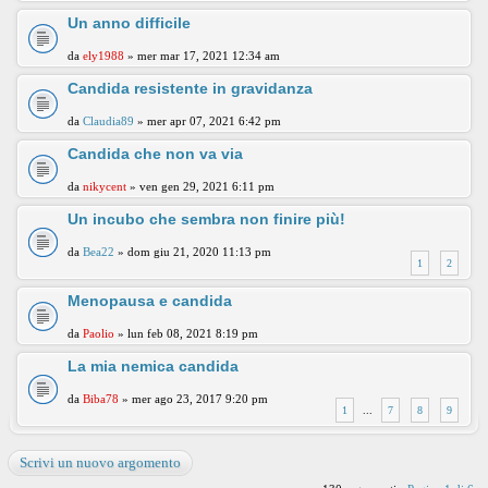
Un anno difficile
da
ely1988
» mer mar 17, 2021 12:34 am
Candida resistente in gravidanza
da
Claudia89
» mer apr 07, 2021 6:42 pm
Candida che non va via
da
nikycent
» ven gen 29, 2021 6:11 pm
Un incubo che sembra non finire più!
da
Bea22
» dom giu 21, 2020 11:13 pm
1
2
Menopausa e candida
da
Paolio
» lun feb 08, 2021 8:19 pm
La mia nemica candida
da
Biba78
» mer ago 23, 2017 9:20 pm
1
...
7
8
9
Scrivi un nuovo argomento