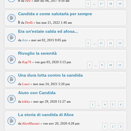
da
Paw
» mer dic 06, 2017 9:59 am
1
...
17
18
19
Candida e come salutarla per sempre
da
Drelli
» lun mar 21, 2022 1:40 am
Era un'estate calda ed afosa...
da
Arte
» mer set 02, 2015 9:05 pm
1
...
11
12
13
Rivoglio la serenità
da
Kap76
» ven gen 03, 2020 5:13 pm
1
...
9
10
11
Una dura lotta contro la candida
da
Lauri
» mer mar 24, 2021 5:20 pm
Aiuto con Candida
da
kikka
» mer apr 29, 2020 11:27 am
1
...
4
5
6
La storia di candida di Alice
da
AliceMarzari
» ven nov 20, 2020 4:28 pm
1
2
3