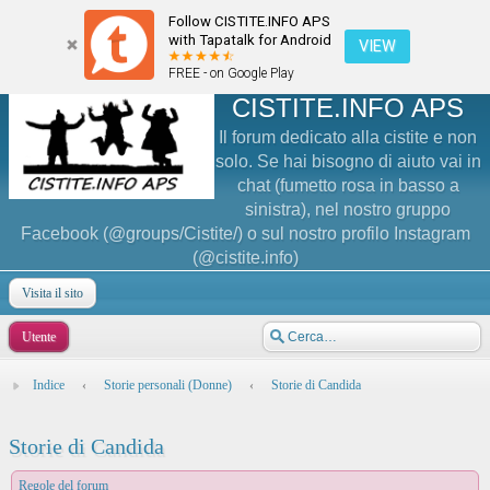
Follow CISTITE.INFO APS
with Tapatalk for Android
VIEW
FREE - on Google Play
CISTITE.INFO APS
Il forum dedicato alla cistite e non
solo. Se hai bisogno di aiuto vai in
chat (fumetto rosa in basso a
sinistra), nel nostro gruppo
Facebook (@groups/Cistite/) o sul nostro profilo Instagram
(@cistite.info)
Visita il sito
Utente
Indice
‹
Storie personali (Donne)
‹
Storie di Candida
Storie di Candida
Regole del forum