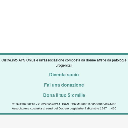
Cistite.info APS Onlus è un'associazione composta da donne affette da patologie
urogenitali
Diventa socio
Fai una donazione
Dona il tuo 5 x mille
CF 94130950218 - PI 02906520214 IBAN IT37M0200811605000104094468
Associazione costituita ai sensi del Decreto Legislativo 4 dicembre 1997 n. 460