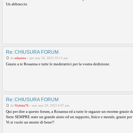
Un abbraccio
Re: CHIUSURA FORUM
da
adamina
»
gio mar 16, 2023 10:11 pm
Grazie a te Rosanna e tutte le moderatrici per la vostra dedizione.
Re: CHIUSURA FORUM
da
Violetta76
»
mer mar 29, 2023 6:07 pm
Qui per dire a questo forum, a Rosanna ed a tutte le ragazze un enorme grazie d
Siete SEMPRE state un grande aiuto ed un supporto, fisico e morale, grazie per 
Vi si vuole un monte di bene!!