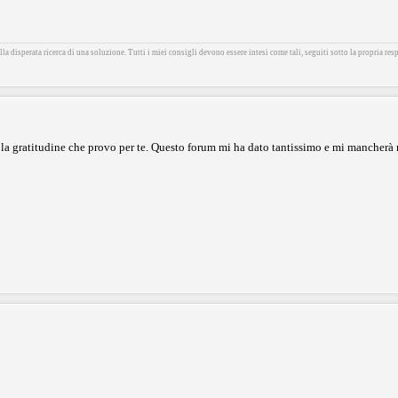
la disperata ricerca di una soluzione. Tutti i miei consigli devono essere intesi come tali, seguiti sotto la propria resp
 la gratitudine che provo per te. Questo forum mi ha dato tantissimo e mi mancherà 