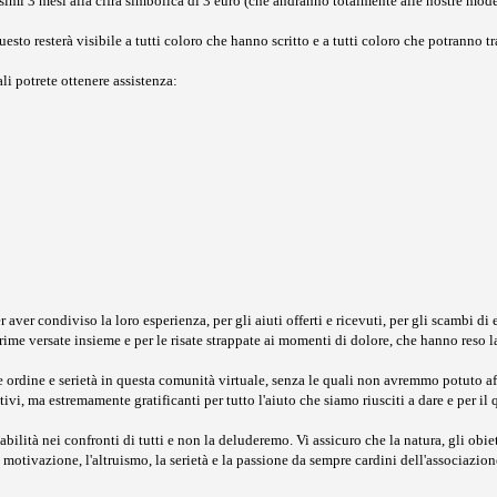
ssimi 3 mesi alla cifra simbolica di 3 euro (che andranno totalmente alle nostre mod
o resterà visibile a tutti coloro che hanno scritto e a tutti coloro che potranno tra
ali potrete ottenere assistenza:
ver condiviso la loro esperienza, per gli aiuti offerti e ricevuti, per gli scambi di 
lacrime versate insieme e per le risate strappate ai momenti di dolore, che hanno reso 
rdine e serietà in questa comunità virtuale, senza le quali non avremmo potuto affri
i, ma estremamente gratificanti per tutto l'aiuto che siamo riusciti a dare e per il
ilità nei confronti di tutti e non la deluderemo. Vi assicuro che la natura, gli obiet
tivazione, l'altruismo, la serietà e la passione da sempre cardini dell'associazion