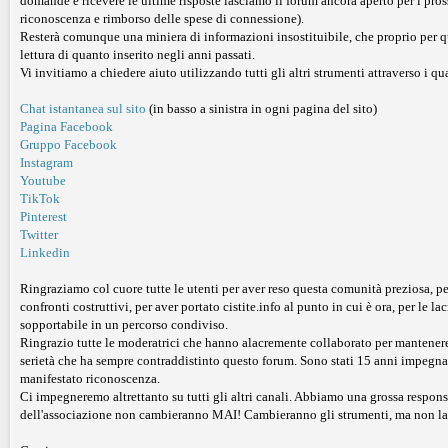
domande e ricevere le ultime risposte lasciamo il forum ancora aperto per i pro
riconoscenza e rimborso delle spese di connessione).
Resterà comunque una miniera di informazioni insostituibile, che proprio per quest
lettura di quanto inserito negli anni passati.
Vi invitiamo a chiedere aiuto utilizzando tutti gli altri strumenti attraverso i qu
Chat istantanea sul sito
(in basso a sinistra in ogni pagina del sito)
Pagina Facebook
Gruppo Facebook
Instagram
Youtube
TikTok
Pinterest
Twitter
Linkedin
Ringraziamo col cuore tutte le utenti per aver reso questa comunità preziosa, per a
confronti costruttivi, per aver portato cistite.info al punto in cui è ora, per le 
sopportabile in un percorso condiviso.
Ringrazio tutte le moderatrici che hanno alacremente collaborato per mantenere o
serietà che ha sempre contraddistinto questo forum. Sono stati 15 anni impegnativ
manifestato riconoscenza.
Ci impegneremo altrettanto su tutti gli altri canali. Abbiamo una grossa responsab
dell'associazione non cambieranno MAI! Cambieranno gli strumenti, ma non la mo