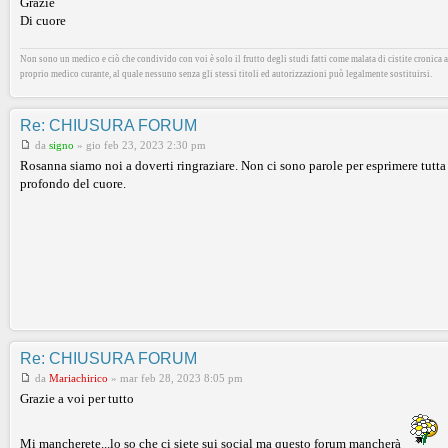
Grazie
Di cuore
Non sono un medico e ciò che condivido con voi è solo il frutto degli studi fatti come malata di cistite cronica al
proprio medico curante, al quale nessuno senza gli stessi titoli ed autorizzazioni può legalmente sostituirsi.
Re: CHIUSURA FORUM
da
signo
»
gio feb 23, 2023 2:30 pm
Rosanna siamo noi a doverti ringraziare. Non ci sono parole per esprimere tutta
profondo del cuore.
Re: CHIUSURA FORUM
da
Mariachirico
»
mar feb 28, 2023 8:05 pm
Grazie a voi per tutto
Mi mancherete...lo so che ci siete sui social ma questo forum mancherà