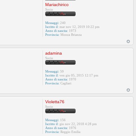
Mariachirico
Socio
Messaggi:
240
Iscritto il:
mar nov 12, 2019 10:22 pm
Anno di nascita:
1973
Provincia:
Monza Brianza
adamina
Socio
Messaggi:
59
Iscritto il:
ven giu 05, 2015 12:17 pm
Anno di nascita:
1970
Provincia:
Cagliari
Violetta76
Socio
Messaggi:
156
Iscritto il:
gio nov 22, 2018 4:28 pm
Anno di nascita:
1976
Provincia:
Reggio Emilia