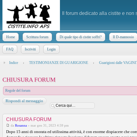
Il forum dedicato alla cistite e non
Home
Scrittura forum
Di quale tipo di cistite soffri?
Il D-mannosio
FAQ
Iscriviti
Login
Indice
‹
TESTIMONIANZE DI GUARIGIONE
‹
Guarigioni dalle VAGI
CHIUSURA FORUM
Regole del forum
Rispondi al messaggio
CHIUSURA FORUM
da
Rosanna
»
mar gen 31, 2023 4:59 pm
Dopo 15 anni di onorata ed utilissima attività, è con enorme dispiacere che comu