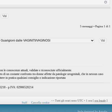
5 messaggi • Pagina
1
di
1
 le conoscenze attuali, validate e riconosciute ufficialmente.
tto di un costante confronto tra donne affette da patologie urogenitali, che in nessun caso
ere in pratica qualsiasi consiglio o indicazione riportata
950218 - p.IVA: 02906520214
•
•
Tutti gli orari sono UTC + 1 ora [
ora legale
]
Staff
Cancella cookie
Style designed by
Artodia
.