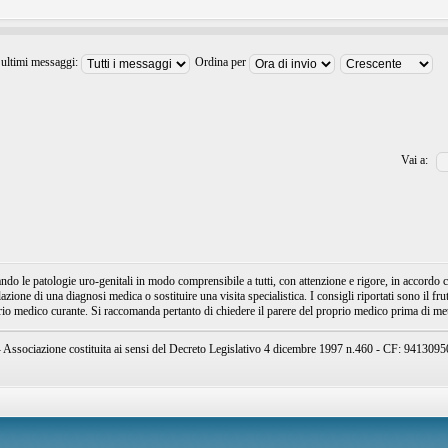
 ultimi messaggi:
Ordina per
Vai a:
e patologie uro-genitali in modo comprensibile a tutti, con attenzione e rigore, in accordo con
ione di una diagnosi medica o sostituire una visita specialistica. I consigli riportati sono il fru
prio medico curante. Si raccomanda pertanto di chiedere il parere del proprio medico prima di mett
ssociazione costituita ai sensi del Decreto Legislativo 4 dicembre 1997 n.460 - CF: 94130