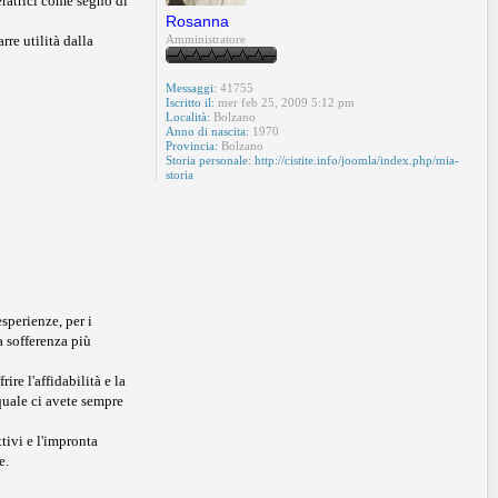
eratrici come segno di
Rosanna
rre utilità dalla
Amministratore
Messaggi:
41755
Iscritto il:
mer feb 25, 2009 5:12 pm
Località:
Bolzano
Anno di nascita:
1970
Provincia:
Bolzano
Storia personale:
http://cistite.info/joomla/index.php/mia-
storia
esperienze, per i
la sofferenza più
re l'affidabilità e la
 quale ci avete sempre
tivi e l'impronta
e.