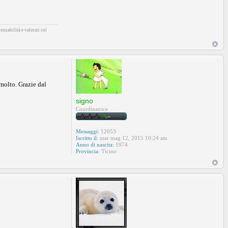
onsabilità e valutati col
molto. Grazie dal
signo
Coordinatrice
Messaggi:
12053
Iscritto il:
mar mag 12, 2015 10:24 am
Anno di nascita:
1974
Provincia:
Ticino