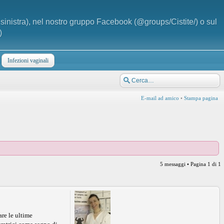
a sinistra), nel nostro gruppo Facebook (@groups/Cistite/) o sul
)
Infezioni vaginali
E-mail ad amico
•
Stampa pagina
5 messaggi • Pagina
1
di
1
are le ultime