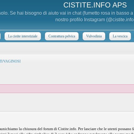
CISTITE.INFO APS
 solo. Se hai bisogno di aiuto vai in chat (fumetto rosa in basso 
nostro profilo Instagram (@cistite.info
La cistite interstiziale
Contrattura pelvica
Vulvodinia
La vescica
NITI/VAGINOSI
nichiamo la chiusura del forum di Cistite.info. Per lasciare che le utenti possano f