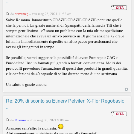
...
da
bravameg
»
ven mag 28, 2021 11:32 am
Salve Rosanna. Innanzitutto GRAZIE GRAZIE GRAZIE per tutto quello
che fa per noi. Un grazie anche al dr. Spampatti della farmacia Tili che è
sempre gentilissimo - c'è stato un problema con la mia ultima spedizione
internazionale che aveva un arrivo previsto in 10 giorni anziché 72 ore, e
lui mi ha immediatamente rispedito un altro pacco per assicurarsi che
avessi gli integratori in tempo.
Se possibile, vorrei suggerire la possibilità di avere Purorepair GAG e
Purodefend Urto in formati più grandi o formati convenienza. Molti dei
protocolli prevedono l'assunzione di questi due prodotti in grandi quantità,
e le confezioni da 40 capsule di solito durano meno di una settimana.
Un saluto e grazie ancora
Re: 20% di sconto su Etinerv Pelvilen X-Flor Regobasic
...
da
Rosanna
»
dom mag 30, 2021 9:08 am
Avanzerò senz'altro la richiesta.
Altri suggerimenti o richieste da avanzare alla farmacia?