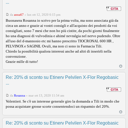
...
da
anna67
»
lun ott 12, 2020 6:15 pm
Buonasera Rosanna io scrivo per la prima volta, ma sono associata già da
circa un anno e grazie ai vostri consigli e all'acquisto dei prodotti da voi
consigliati, sono 7 mesi che non ho più cistite, da pochi giorni finalmente
ho una diagnosi di vulvodinia e ahimé nevralgia nel nervo pudendo. Oltre
all'uso del d-mannosio etc mi hanno prescritto TIOCRONAL 600 HR ,
PELVINOX e SAGINIL Ovuli, ma non ci sono in Farmacia Tili.
Chiedo la possibilità qualora interessi anche ad altri di inserirli nella
convenzione.
Grazie mille di tutto!
Re: 20% di sconto su Etinerv Pelvilen X-Flor Regobasic
...
da
Rosanna
»
mar ott 13, 2020 11:54 am
Volentieri. Se c'è un interesse generale giro la domanda a Tili in modo che
possa acquistare grosse scorte consentendoci un risparmio del 20%.
Re: 20% di sconto su Etinerv Pelvilen X-Flor Regobasic