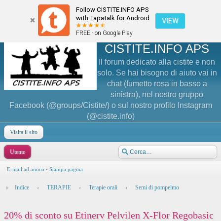
Follow CISTITE.INFO APS
with Tapatalk for Android
VIEW
FREE - on Google Play
CISTITE.INFO APS
Il forum dedicato alla cistite e non
solo. Se hai bisogno di aiuto vai in
chat (fumetto rosa in basso a
sinistra), nel nostro gruppo
Facebook (@groups/Cistite/) o sul nostro profilo Instagram
(@cistite.info)
Visita il sito
Utente
E-mail ad amico
•
Stampa pagina
Indice
‹
TERAPIE
‹
Terapie orali
‹
Semi di pompelmo
20% di sconto su Etinerv Pelvilen X-Flor Regobasic