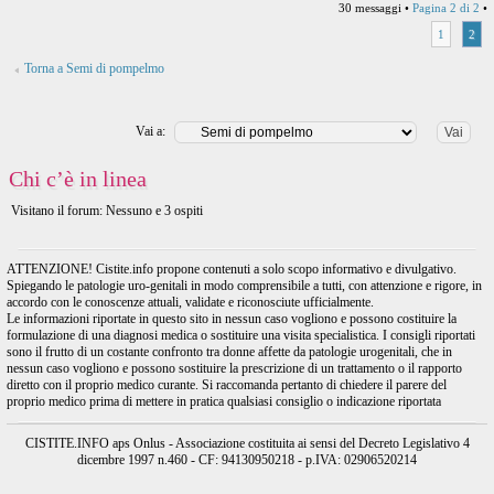
30 messaggi •
Pagina
2
di
2
•
1
2
Torna a Semi di pompelmo
Vai a:
Chi c’è in linea
Visitano il forum: Nessuno e 3 ospiti
ATTENZIONE! Cistite.info propone contenuti a solo scopo informativo e divulgativo.
Spiegando le patologie uro-genitali in modo comprensibile a tutti, con attenzione e rigore, in
accordo con le conoscenze attuali, validate e riconosciute ufficialmente.
Le informazioni riportate in questo sito in nessun caso vogliono e possono costituire la
formulazione di una diagnosi medica o sostituire una visita specialistica. I consigli riportati
sono il frutto di un costante confronto tra donne affette da patologie urogenitali, che in
nessun caso vogliono e possono sostituire la prescrizione di un trattamento o il rapporto
diretto con il proprio medico curante. Si raccomanda pertanto di chiedere il parere del
proprio medico prima di mettere in pratica qualsiasi consiglio o indicazione riportata
CISTITE.INFO aps Onlus - Associazione costituita ai sensi del Decreto Legislativo 4
dicembre 1997 n.460 - CF: 94130950218 - p.IVA: 02906520214