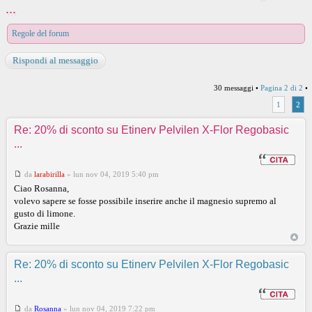
...
Regole del forum
Rispondi al messaggio
30 messaggi •
Pagina
2
di
2
•
1
2
Re: 20% di sconto su Etinerv Pelvilen X-Flor Regobasic
...
da
larabirilla
»
lun nov 04, 2019 5:40 pm
Ciao Rosanna,
volevo sapere se fosse possibile inserire anche il magnesio supremo al
gusto di limone.
Grazie mille
Re: 20% di sconto su Etinerv Pelvilen X-Flor Regobasic
...
da
Rosanna
»
lun nov 04, 2019 7:22 pm