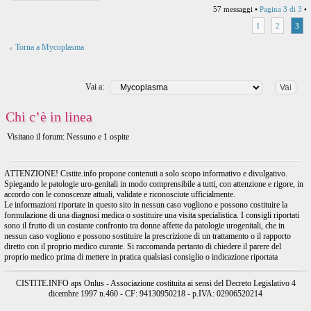
57 messaggi •
Pagina
3
di
3
•
1
2
3
Torna a Mycoplasma
Vai a:
Chi c’è in linea
Visitano il forum: Nessuno e 1 ospite
ATTENZIONE! Cistite.info propone contenuti a solo scopo informativo e divulgativo.
Spiegando le patologie uro-genitali in modo comprensibile a tutti, con attenzione e rigore, in
accordo con le conoscenze attuali, validate e riconosciute ufficialmente.
Le informazioni riportate in questo sito in nessun caso vogliono e possono costituire la
formulazione di una diagnosi medica o sostituire una visita specialistica. I consigli riportati
sono il frutto di un costante confronto tra donne affette da patologie urogenitali, che in
nessun caso vogliono e possono sostituire la prescrizione di un trattamento o il rapporto
diretto con il proprio medico curante. Si raccomanda pertanto di chiedere il parere del
proprio medico prima di mettere in pratica qualsiasi consiglio o indicazione riportata
CISTITE.INFO aps Onlus - Associazione costituita ai sensi del Decreto Legislativo 4
dicembre 1997 n.460 - CF: 94130950218 - p.IVA: 02906520214