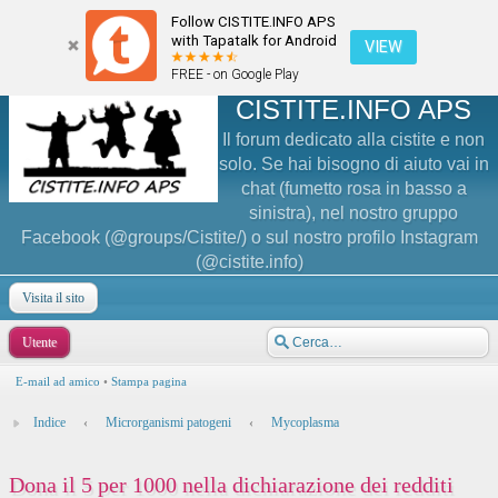
Follow CISTITE.INFO APS
with Tapatalk for Android
VIEW
FREE - on Google Play
CISTITE.INFO APS
Il forum dedicato alla cistite e non
solo. Se hai bisogno di aiuto vai in
chat (fumetto rosa in basso a
sinistra), nel nostro gruppo
Facebook (@groups/Cistite/) o sul nostro profilo Instagram
(@cistite.info)
Visita il sito
Utente
E-mail ad amico
•
Stampa pagina
Indice
‹
Microrganismi patogeni
‹
Mycoplasma
Dona il 5 per 1000 nella dichiarazione dei redditi