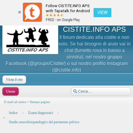
Follow CISTITE.INFO APS
with Tapatalk for Android
VIEW
FREE - on Google Play
CISTITE.INFO APS
Il forum dedicato alla cistite e non
solo. Se hai bisogno di aiuto vai in
chat (fumetto rosa in basso a
sinistra), nel nostro gruppo
Facebook (@groups/Cistite/) o sul nostro profilo Instagram
(@cistite.info)
Visita il sito
Utente
E-mail ad amico
•
Stampa pagina
Indice
‹
Esami diagnostici
‹
Studio neurofisiopatologico del pavimento pelvico