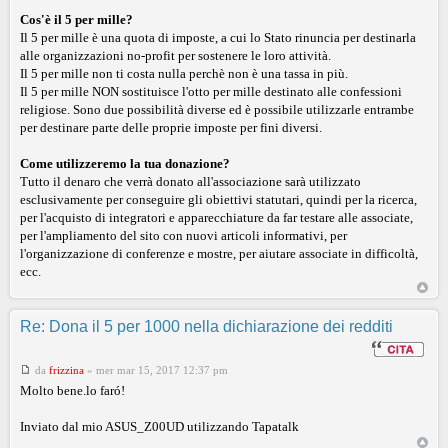
Cos'è il 5 per mille?
Il 5 per mille è una quota di imposte, a cui lo Stato rinuncia per destinarla
alle organizzazioni no-profit per sostenere le loro attività.
Il 5 per mille non ti costa nulla perchè non è una tassa in più.
Il 5 per mille NON sostituisce l'otto per mille destinato alle confessioni
religiose. Sono due possibilità diverse ed è possibile utilizzarle entrambe
per destinare parte delle proprie imposte per fini diversi.
Come utilizzeremo la tua donazione?
Tutto il denaro che verrà donato all'associazione sarà utilizzato
esclusivamente per conseguire gli obiettivi statutari, quindi per la ricerca,
per l'acquisto di integratori e apparecchiature da far testare alle associate,
per l'ampliamento del sito con nuovi articoli informativi, per
l'organizzazione di conferenze e mostre, per aiutare associate in difficoltà,
ecc.
Re: Dona il 5 per 1000 nella dichiarazione dei redditi
da
frizzina
»
mer mar 15, 2017 12:37 pm
Molto bene.lo faró!
Inviato dal mio ASUS_Z00UD utilizzando Tapatalk