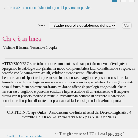
Torna a Studio neurofisiopatologico del pavimento pelvico
Vai a:
Chi c’è in linea
Visitano il forum: Nessuno e 1 ospite
ATTENZIONE! Cistite.info propone contenuti a solo scopo informativo e divulgativo.
Spiegando le patologie uro-genitali in modo comprensibile a tutti, con attenzione e rigore, in
accordo con le conoscenze attuali, validate e riconosciute ufficialmente.
Le informazioni riportate in questo sito in nessun caso vogliono e possono costituire la
formulazione di una diagnosi medica o sostituire una visita specialistica. I consigli riportati
sono il frutto di un costante confronto tra donne affette da patologie urogenitali, che in
nessun caso vogliono e possono sostituire la prescrizione di un trattamento o il rapporto
diretto con il proprio medico curante. Si raccomanda pertanto di chiedere il parere del
proprio medico prima di mettere in pratica qualsiasi consiglio o indicazione riportata
CISTITE.INFO aps Onlus - Associazione costituita ai sensi del Decreto Legislativo 4
dicembre 1997 n.460 - CF: 94130950218 - p.IVA: 02906520214
•
•
Tutti gli orari sono UTC + 1 ora [
ora legale
]
Staff
Cancella cookie