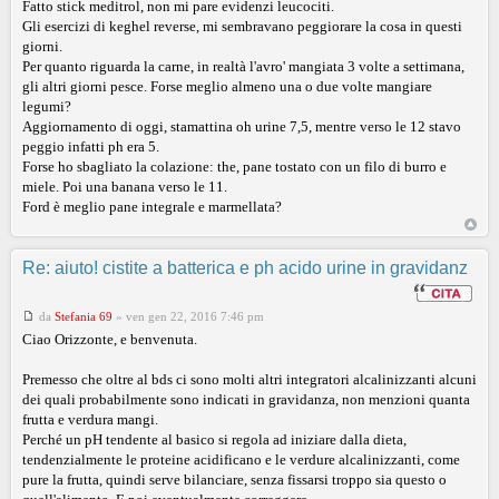
Fatto stick meditrol, non mi pare evidenzi leucociti.
Gli esercizi di keghel reverse, mi sembravano peggiorare la cosa in questi
giorni.
Per quanto riguarda la carne, in realtà l'avro' mangiata 3 volte a settimana,
gli altri giorni pesce. Forse meglio almeno una o due volte mangiare
legumi?
Aggiornamento di oggi, stamattina oh urine 7,5, mentre verso le 12 stavo
peggio infatti ph era 5.
Forse ho sbagliato la colazione: the, pane tostato con un filo di burro e
miele. Poi una banana verso le 11.
Ford è meglio pane integrale e marmellata?
Re: aiuto! cistite a batterica e ph acido urine in gravidanz
da
Stefania 69
»
ven gen 22, 2016 7:46 pm
Ciao Orizzonte, e benvenuta.
Premesso che oltre al bds ci sono molti altri integratori alcalinizzanti alcuni
dei quali probabilmente sono indicati in gravidanza, non menzioni quanta
frutta e verdura mangi.
Perché un pH tendente al basico si regola ad iniziare dalla dieta,
tendenzialmente le proteine acidificano e le verdure alcalinizzanti, come
pure la frutta, quindi serve bilanciare, senza fissarsi troppo sia questo o