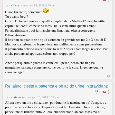
da
Natina
»
mer gen 13, 2016 2:49 pm
Ciao Orizzonte, benvenuta
Tu quanto bevi?
Gli stick che hai non sono quelli completi della Meditrol? Sarebbe utile
capire i leucociti come sono messi, nell'esame urine quanti erano?
Per alcalinizzare puoi farti anche una limonata, oltre a correggere
l'alimentazione.
Il bds non so quanto se ne può assumere in gravidanza ma 2 o 3 dosi di D-
Mannosio al giorno io le prenderei tranquillamente come prevenzione.
Il pavimento pelvico invece come lo senti? riesci a fare Kegel reverse? Puoi
anche provare ad applicare calore, non troppo però.
Anche per quanto riguarda la carne ed il pesce, penso che tu pssa
mangiarne ma senza esagerare, come per tutte le cose. In genere quanta
carne mangi?
Re: aiuto! cistite a batterica e ph acido urine in gravidanz
da
orizzonte
»
mer gen 13, 2016 3:22 pm
Allora bevo un the a colazione , poi durante la mattina un po' d'acqua, e a
pranzo e cena abbastanza. In questi giorni ho. Cercato di bere non tanto,
per evitare di urinare tanto. Allora leucociti erano 36 con Massimo 40.