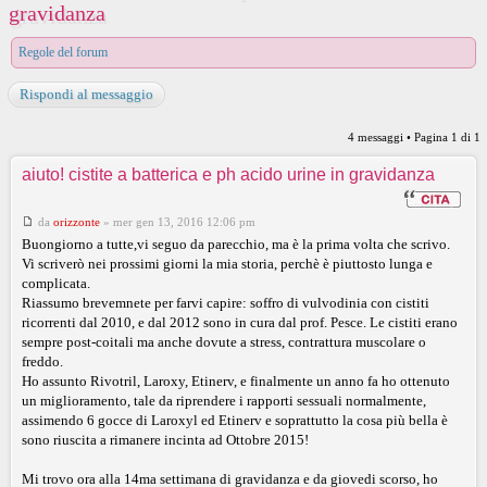
gravidanza
Regole del forum
Rispondi al messaggio
4 messaggi • Pagina
1
di
1
aiuto! cistite a batterica e ph acido urine in gravidanza
da
orizzonte
»
mer gen 13, 2016 12:06 pm
Buongiorno a tutte,vi seguo da parecchio, ma è la prima volta che scrivo.
Vi scriverò nei prossimi giorni la mia storia, perchè è piuttosto lunga e
complicata.
Riassumo brevemnete per farvi capire: soffro di vulvodinia con cistiti
ricorrenti dal 2010, e dal 2012 sono in cura dal prof. Pesce. Le cistiti erano
sempre post-coitali ma anche dovute a stress, contrattura muscolare o
freddo.
Ho assunto Rivotril, Laroxy, Etinerv, e finalmente un anno fa ho ottenuto
un miglioramento, tale da riprendere i rapporti sessuali normalmente,
assimendo 6 gocce di Laroxyl ed Etinerv e soprattutto la cosa più bella è
sono riuscita a rimanere incinta ad Ottobre 2015!
Mi trovo ora alla 14ma settimana di gravidanza e da giovedi scorso, ho