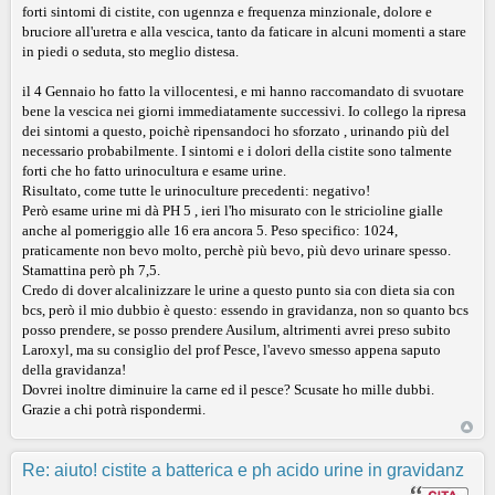
forti sintomi di cistite, con ugennza e frequenza minzionale, dolore e
bruciore all'uretra e alla vescica, tanto da faticare in alcuni momenti a stare
in piedi o seduta, sto meglio distesa.
il 4 Gennaio ho fatto la villocentesi, e mi hanno raccomandato di svuotare
bene la vescica nei giorni immediatamente successivi. Io collego la ripresa
dei sintomi a questo, poichè ripensandoci ho sforzato , urinando più del
necessario probabilmente. I sintomi e i dolori della cistite sono talmente
forti che ho fatto urinocultura e esame urine.
Risultato, come tutte le urinoculture precedenti: negativo!
Però esame urine mi dà PH 5 , ieri l'ho misurato con le stricioline gialle
anche al pomeriggio alle 16 era ancora 5. Peso specifico: 1024,
praticamente non bevo molto, perchè più bevo, più devo urinare spesso.
Stamattina però ph 7,5.
Credo di dover alcalinizzare le urine a questo punto sia con dieta sia con
bcs, però il mio dubbio è questo: essendo in gravidanza, non so quanto bcs
posso prendere, se posso prendere Ausilum, altrimenti avrei preso subito
Laroxyl, ma su consiglio del prof Pesce, l'avevo smesso appena saputo
della gravidanza!
Dovrei inoltre diminuire la carne ed il pesce? Scusate ho mille dubbi.
Grazie a chi potrà rispondermi.
Re: aiuto! cistite a batterica e ph acido urine in gravidanz