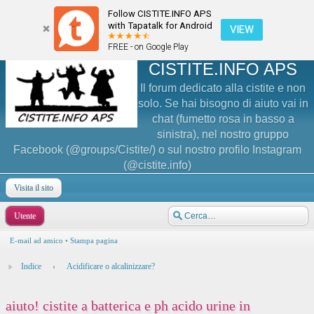
Follow CISTITE.INFO APS
with Tapatalk for Android
VIEW
FREE - on Google Play
CISTITE.INFO APS
Il forum dedicato alla cistite e non
solo. Se hai bisogno di aiuto vai in
chat (fumetto rosa in basso a
sinistra), nel nostro gruppo
Facebook (@groups/Cistite/) o sul nostro profilo Instagram
(@cistite.info)
Visita il sito
Utente
E-mail ad amico
•
Stampa pagina
Indice
‹
Acidificare o alcalinizzare?
aiuto! cistite a batterica e ph acido urine in