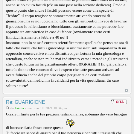
anche se ho avuto fastidi (c’è un mio post nella sezione dedicata). Credo a
questo punto che anche i fastidi possano essere come una specie di
“febbre”..il corpo reagisce spontaneamente attivando processi di
guarigione, ma se noi uccidiamo tutto con gli antibiotici invece di favorire
il processo lo rallentiamo o blocchiamo.. esattamente come potrebbe fare
appunto un antipiretico in caso di febbre (ovviamente entro certi
limiti..chiaramente la febbre a 40 no!!)
Insomma non lo so se è corretto scientificamente quello che penso ma sta di
fatto che vorrei che tutti i ginecologi si informassero sull’importanza di un
approccio conservativo e non distruttivo, per fortuna la mia ginecologa è
attendista, anche se non mi ha mai indirizzato verso i metodi e gli strumenti
che questo forum mi ha gratuitamente offerto!!!GRAZIE!!! Ho già parlato a
tutte le donne che conosco di voi e spero che tutte possano arrivare ad
avere fiducia anche del proprio corpo per guarire da certi malanni
sottovalutati dai medici ma invalidanti per la vita quotidiana. Un caro
saluto a tutte!
Re: GUARIGIONE
da
Asiotta
»
mer mar 10, 2021 10:34 pm
Grazie infinite per la tua preziosa testimonianza, abbiamo davvero bisogno
di boccate d'aria fresca come questa
Ti faccio un sacco di auguri per il tuo percorso e per tutti i traguardi che