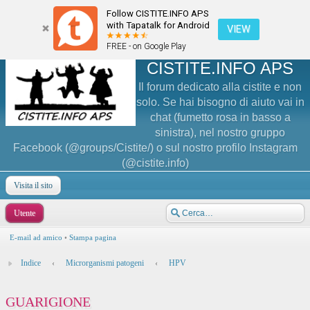
Follow CISTITE.INFO APS
with Tapatalk for Android
VIEW
FREE - on Google Play
CISTITE.INFO APS
Il forum dedicato alla cistite e non
solo. Se hai bisogno di aiuto vai in
chat (fumetto rosa in basso a
sinistra), nel nostro gruppo
Facebook (@groups/Cistite/) o sul nostro profilo Instagram
(@cistite.info)
Visita il sito
Utente
E-mail ad amico
•
Stampa pagina
Indice
‹
Microrganismi patogeni
‹
HPV
GUARIGIONE