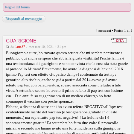
Regole del forum
Rispondi al messaggio
4 messaggi • Pagina
1
di
1
GUARIGIONE
da
ilaria87
»
mer mar 10, 2021 4:31 pm
Buongiorno a tutte, ho trovato questo settore che mi sembra pertinente e
pubblico qui anche se spero che abbia la giusta visibilità! Perché la mia è
una testimonianza di guarigione e sono convinta che la cosa sia stata grazie
al protocollo Miriam! Brevemente, ho avuto la diagnosi di hpv nel 2016
(primo Pap test con effetto citopatico da hpv) confermato da test hpv
genotipo alto rischio, anche se già a partire dal 2014 avevo già avuto
referto pap test con paracheratosi, spesso associata come preludio a tale
virus. A settembre scorso ho avuto il primo referto di pap test con lesione
cin1. Due anni fa su suggerimento di un medico chirurgo ho fatto
comunque il vaccino con poche speranze.
Ebbene, a distanza di sette anni ho avuto referto NEGATIVO all’hpv test,
evidentemente merito del vaccino (e bisognerebbe gridarlo in questo
momento..) ma soprattutto pap test negativo!!! La lesione cin1 è
spontaneamente guarita! Da settembre ho fatto due volte il protocollo
miriam e secondo me hanno avuto una forte incidenza sulla guarigione
queste manovre poiché ho evitato anche di prendere antibiotici nel mentre,