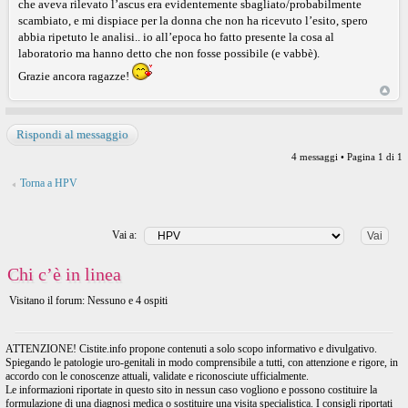
che aveva rilevato l’ascus era evidentemente sbagliato/probabilmente
scambiato, e mi dispiace per la donna che non ha ricevuto l’esito, spero
abbia ripetuto le analisi.. io all’epoca ho fatto presente la cosa al
laboratorio ma hanno detto che non fosse possibile (e vabbè).
Grazie ancora ragazze!
Rispondi al messaggio
4 messaggi • Pagina
1
di
1
Torna a HPV
Vai a:
Chi c’è in linea
Visitano il forum: Nessuno e 4 ospiti
ATTENZIONE! Cistite.info propone contenuti a solo scopo informativo e divulgativo.
Spiegando le patologie uro-genitali in modo comprensibile a tutti, con attenzione e rigore, in
accordo con le conoscenze attuali, validate e riconosciute ufficialmente.
Le informazioni riportate in questo sito in nessun caso vogliono e possono costituire la
formulazione di una diagnosi medica o sostituire una visita specialistica. I consigli riportati