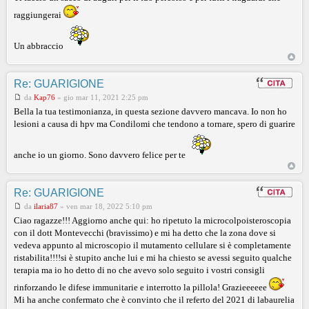
raggiungerai
Un abbraccio
Re: GUARIGIONE
da
Kap76
»
gio mar 11, 2021 2:25 pm
Bella la tua testimonianza, in questa sezione davvero mancava. Io non ho
lesioni a causa di hpv ma Condilomi che tendono a tornare, spero di guarire
anche io un giorno. Sono davvero felice per te
Re: GUARIGIONE
da
ilaria87
»
ven mar 18, 2022 5:10 pm
Ciao ragazze!!! Aggiorno anche qui: ho ripetuto la microcolpoisteroscopia
con il dott Montevecchi (bravissimo) e mi ha detto che la zona dove si
vedeva appunto al microscopio il mutamento cellulare si è completamente
ristabilita!!!!si è stupito anche lui e mi ha chiesto se avessi seguito qualche
terapia ma io ho detto di no che avevo solo seguito i vostri consigli
rinforzando le difese immunitarie e interrotto la pillola! Grazieeeeee
Mi ha anche confermato che è convinto che il referto del 2021 di labaurelia