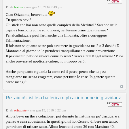
da
Natina
»
mer gen 13, 2016 2:49 pm
Ciao Orizzonte, benvenuta
Tu quanto bevi?
Gli stick che hai non sono quelli completi della Meditrol? Sarebbe utile
capire i leucociti come sono messi, nell'esame urine quanti erano?
Per alcalinizzare puoi farti anche una limonata, oltre a correggere
l'alimentazione.
Il bds non so quanto se ne può assumere in gravidanza ma 2 o 3 dosi di D-
Mannosio al giorno io le prenderei tranquillamente come prevenzione.
Il pavimento pelvico invece come lo senti? riesci a fare Kegel reverse? Puoi
anche provare ad applicare calore, non troppo però.
Anche per quanto riguarda la carne ed il pesce, penso che tu pssa
mangiarne ma senza esagerare, come per tutte le cose. In genere quanta
carne mangi?
Re: aiuto! cistite a batterica e ph acido urine in gravidanz
da
orizzonte
»
mer gen 13, 2016 3:22 pm
Allora bevo un the a colazione , poi durante la mattina un po' d'acqua, e a
pranzo e cena abbastanza. In questi giorni ho. Cercato di bere non tanto,
per evitare di urinare tanto. Allora leucociti erano 36 con Massimo 40.