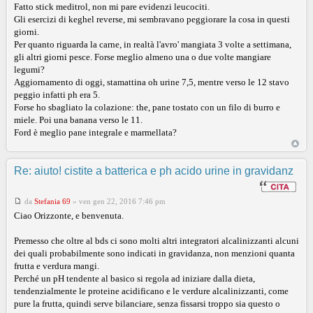
Fatto stick meditrol, non mi pare evidenzi leucociti.
Gli esercizi di keghel reverse, mi sembravano peggiorare la cosa in questi
giorni.
Per quanto riguarda la carne, in realtà l'avro' mangiata 3 volte a settimana,
gli altri giorni pesce. Forse meglio almeno una o due volte mangiare
legumi?
Aggiornamento di oggi, stamattina oh urine 7,5, mentre verso le 12 stavo
peggio infatti ph era 5.
Forse ho sbagliato la colazione: the, pane tostato con un filo di burro e
miele. Poi una banana verso le 11.
Ford è meglio pane integrale e marmellata?
Re: aiuto! cistite a batterica e ph acido urine in gravidanz
da
Stefania 69
»
ven gen 22, 2016 7:46 pm
Ciao Orizzonte, e benvenuta.
Premesso che oltre al bds ci sono molti altri integratori alcalinizzanti alcuni
dei quali probabilmente sono indicati in gravidanza, non menzioni quanta
frutta e verdura mangi.
Perché un pH tendente al basico si regola ad iniziare dalla dieta,
tendenzialmente le proteine acidificano e le verdure alcalinizzanti, come
pure la frutta, quindi serve bilanciare, senza fissarsi troppo sia questo o