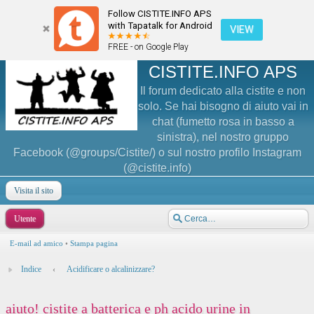
Follow CISTITE.INFO APS
with Tapatalk for Android
VIEW
FREE - on Google Play
CISTITE.INFO APS
Il forum dedicato alla cistite e non
solo. Se hai bisogno di aiuto vai in
chat (fumetto rosa in basso a
sinistra), nel nostro gruppo
Facebook (@groups/Cistite/) o sul nostro profilo Instagram
(@cistite.info)
Visita il sito
Utente
E-mail ad amico
•
Stampa pagina
Indice
‹
Acidificare o alcalinizzare?
aiuto! cistite a batterica e ph acido urine in