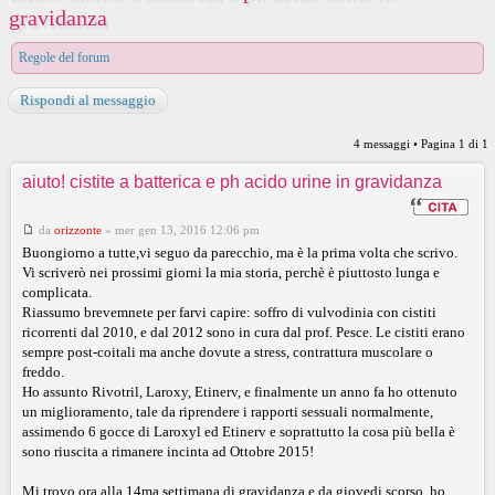
gravidanza
Regole del forum
Rispondi al messaggio
4 messaggi • Pagina
1
di
1
aiuto! cistite a batterica e ph acido urine in gravidanza
da
orizzonte
»
mer gen 13, 2016 12:06 pm
Buongiorno a tutte,vi seguo da parecchio, ma è la prima volta che scrivo.
Vi scriverò nei prossimi giorni la mia storia, perchè è piuttosto lunga e
complicata.
Riassumo brevemnete per farvi capire: soffro di vulvodinia con cistiti
ricorrenti dal 2010, e dal 2012 sono in cura dal prof. Pesce. Le cistiti erano
sempre post-coitali ma anche dovute a stress, contrattura muscolare o
freddo.
Ho assunto Rivotril, Laroxy, Etinerv, e finalmente un anno fa ho ottenuto
un miglioramento, tale da riprendere i rapporti sessuali normalmente,
assimendo 6 gocce di Laroxyl ed Etinerv e soprattutto la cosa più bella è
sono riuscita a rimanere incinta ad Ottobre 2015!
Mi trovo ora alla 14ma settimana di gravidanza e da giovedi scorso, ho