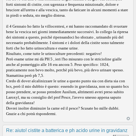
forti sintomi di cistite, con ugennza e frequenza minzionale, dolore e
bruciore all'uretra e alla vescica, tanto da faticare in alcuni momenti a stare
in piedi o seduta, sto meglio distesa.
il 4 Gennaio ho fatto la villocentesi, e mi hanno raccomandato di svuotare
bene la vescica nei giorni immediatamente successivi. Io collego la ripresa
dei sintomi a questo, poichè ripensandoci ho sforzato , urinando più del
necessario probabilmente. I sintomi e i dolori della cistite sono talmente
forti che ho fatto urinocultura e esame urine.
Risultato, come tutte le urinoculture precedenti: negativo!
Però esame urine mi dà PH 5 , ieri l'ho misurato con le stricioline gialle
anche al pomeriggio alle 16 era ancora 5. Peso specifico: 1024,
praticamente non bevo molto, perchè più bevo, più devo urinare spesso.
Stamattina però ph 7,5.
Credo di dover alcalinizzare le urine a questo punto sia con dieta sia con
bcs, però il mio dubbio è questo: essendo in gravidanza, non so quanto bcs
posso prendere, se posso prendere Ausilum, altrimenti avrei preso subito
Laroxyl, ma su consiglio del prof Pesce, l'avevo smesso appena saputo
della gravidanza!
Dovrei inoltre diminuire la carne ed il pesce? Scusate ho mille dubbi.
Grazie a chi potrà rispondermi.
Re: aiuto! cistite a batterica e ph acido urine in gravidanz