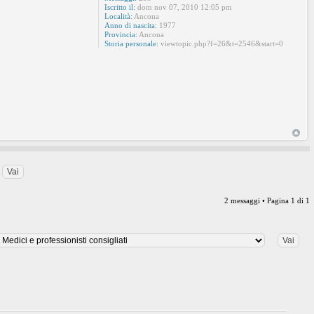
Iscritto il:
dom nov 07, 2010 12:05 pm
Località:
Ancona
Anno di nascita:
1977
Provincia:
Ancona
Storia personale:
viewtopic.php?f=26&t=2546&start=0
2 messaggi • Pagina
1
di
1