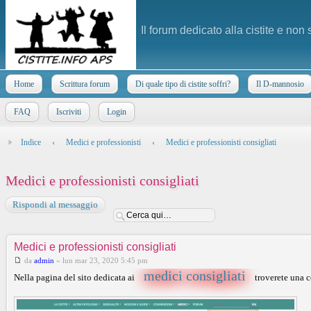
Il forum dedicato alla cistite e non
Home
Scrittura forum
Di quale tipo di cistite soffri?
Il D-mannosio
FAQ
Iscriviti
Login
Indice
‹
Medici e professionisti
‹
Medici e professionisti consigliati
Medici e professionisti consigliati
Rispondi al messaggio
Medici e professionisti consigliati
da
admin
»
lun mar 23, 2020 5:45 pm
medici consigliati
Nella pagina del sito dedicata ai
troverete una c