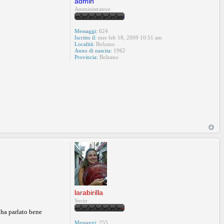
admin
Amministratore
Messaggi:
624
Iscritto il:
mer feb 18, 2009 10:51 am
Località:
Bolzano
Anno di nascita:
1962
Provincia:
Bolzano
larabirilla
Socio
 ha parlato bene
Messaggi:
255