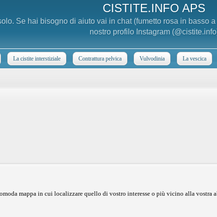
CISTITE.INFO APS
 solo. Se hai bisogno di aiuto vai in chat (fumetto rosa in basso 
nostro profilo Instagram (@cistite.info
La cistite interstiziale
Contrattura pelvica
Vulvodinia
La vescica
omoda mappa in cui localizzare quello di vostro interesse o più vicino alla vostra a