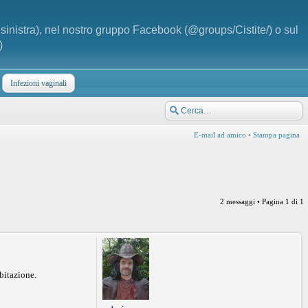
a sinistra), nel nostro gruppo Facebook (@groups/Cistite/) o sul
)
Infezioni vaginali
E-mail ad amico
•
Stampa pagina
2 messaggi • Pagina
1
di
1
bitazione.