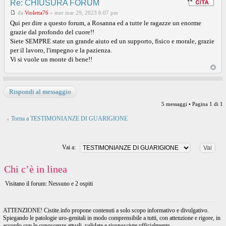
Re: CHIUSURA FORUM
da
Violetta76
»
mer mar 29, 2023 6:07 pm
Qui per dire a questo forum, a Rosanna ed a tutte le ragazze un enorme
grazie dal profondo del cuore!!
Siete SEMPRE state un grande aiuto ed un supporto, fisico e morale, grazie
per il lavoro, l'impegno e la pazienza.
Vi si vuole un monte di bene!!
Rispondi al messaggio
5 messaggi • Pagina
1
di
1
Torna a TESTIMONIANZE DI GUARIGIONE
Vai a:
Chi c’è in linea
Visitano il forum: Nessuno e 2 ospiti
ATTENZIONE! Cistite.info propone contenuti a solo scopo informativo e divulgativo.
Spiegando le patologie uro-genitali in modo comprensibile a tutti, con attenzione e rigore, in
accordo con le conoscenze attuali, validate e riconosciute ufficialmente.