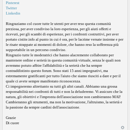
Pinterest
Twitter
Linkedin
Ringraziamo col cuore tutte le utenti per aver reso questa comunità
preziosa, per aver condiviso la loro esperienza, per gli aiuti offerti e
ricevuti, per gli scambi di esperienze, per i confronti costruttivi, per aver
portato cistite.info al punto in cui è ora, per le lacrime versate insieme e per
le risate strappate ai momenti di dolore, che hanno reso la sofferenza più
sopportabile in un percorso condiviso.
Ringrazio tutte le moderatrici che hanno alacremente collaborato per
mantenere ordine e serietà in questa comunità virtuale, senza le quali non
avremmo potuto affrire l'affidabilità e la serietà che ha sempre
contraddistinto questo forum. Sono stati 15 anni impegnativi, ma
estremamente gratificanti per tutto l'aiuto che siamo riusciti a dare e per il
quale ci avete sempre manifestato riconoscenza.
Ci impegneremo altrettanto su tutti gli altri canali. Abbiamo una grossa
responsabilità nei confronti di tutti e non la deluderemo. Vi assicuro che la
natura, gli obiettivi e l'impronta dell'associazione non cambieranno MAI!
Cambieranno gli strumenti, ma non la motivazione, l'altruismo, la serietà e
la passione da sempre cardini dell'associazione.
Grazie
Di cuore