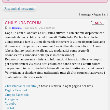
Rispondi al messaggio
5 messaggi • Pagina
1
di
1
CHIUSURA FORUM
da
Rosanna
»
mar gen 31, 2023 4:59 pm
Dopo 15 anni di onorata ed utilissima attività, è con enorme dispiacere che
comunichiamo la chiusura del forum di Cistite.info. Per lasciare che le
utenti possano fare le ultime domande e ricevere le ultime risposte lasciamo
il forum ancora aperto per i prossimi 3 mesi alla cifra simbolica di 3 euro
(che andranno totalmente alle nostre moderatrici come segno di
riconoscenza e rimborso delle spese di connessione).
Resterà comunque una miniera di informazioni insostituibile, che proprio
per questo resterà visibile a tutti coloro che hanno scritto e a tutti coloro
che potranno trarre utilità dalla lettura di quanto inserito negli anni passati.
Vi invitiamo a chiedere aiuto utilizzando tutti gli altri strumenti attraverso i
quali potrete ottenere assistenza:
Chat istantanea sul sito
(in basso a sinistra in ogni pagina del sito)
Pagina Facebook
Gruppo Facebook
Instagram
Youtube
TikTok