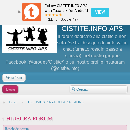
Follow CISTITE.INFO APS
with Tapatalk for Android
VIEW
FREE - on Google Play
CISTITE.INFO APS
Il forum dedicato alla cistite e non
solo. Se hai bisogno di aiuto vai in
chat (fumetto rosa in basso a
sinistra), nel nostro gruppo
Facebook (@groups/Cistite/) o sul nostro profilo Instagram
(@cistite.info)
Visita il sito
Utente
Indice
‹
TESTIMONIANZE DI GUARIGIONE
CHIUSURA FORUM
Regole del forum