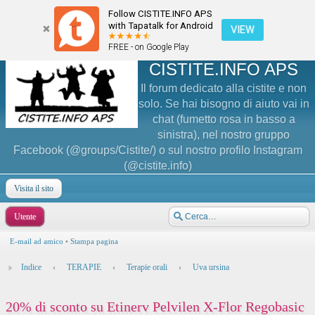
Follow CISTITE.INFO APS
with Tapatalk for Android
VIEW
FREE - on Google Play
CISTITE.INFO APS
Il forum dedicato alla cistite e non
solo. Se hai bisogno di aiuto vai in
chat (fumetto rosa in basso a
sinistra), nel nostro gruppo
Facebook (@groups/Cistite/) o sul nostro profilo Instagram
(@cistite.info)
Visita il sito
Utente
E-mail ad amico
•
Stampa pagina
Indice
‹
TERAPIE
‹
Terapie orali
‹
Uva ursina
20% di sconto su Etinerv Pelvilen X-Flor Regobasic