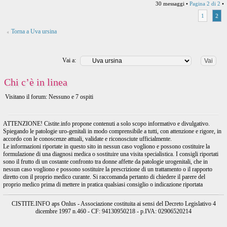
30 messaggi •
Pagina
2
di
2
•
1
2
Torna a Uva ursina
Vai a:
Chi c’è in linea
Visitano il forum: Nessuno e 7 ospiti
ATTENZIONE! Cistite.info propone contenuti a solo scopo informativo e divulgativo.
Spiegando le patologie uro-genitali in modo comprensibile a tutti, con attenzione e rigore, in
accordo con le conoscenze attuali, validate e riconosciute ufficialmente.
Le informazioni riportate in questo sito in nessun caso vogliono e possono costituire la
formulazione di una diagnosi medica o sostituire una visita specialistica. I consigli riportati
sono il frutto di un costante confronto tra donne affette da patologie urogenitali, che in
nessun caso vogliono e possono sostituire la prescrizione di un trattamento o il rapporto
diretto con il proprio medico curante. Si raccomanda pertanto di chiedere il parere del
proprio medico prima di mettere in pratica qualsiasi consiglio o indicazione riportata
CISTITE.INFO aps Onlus - Associazione costituita ai sensi del Decreto Legislativo 4
dicembre 1997 n.460 - CF: 94130950218 - p.IVA: 02906520214