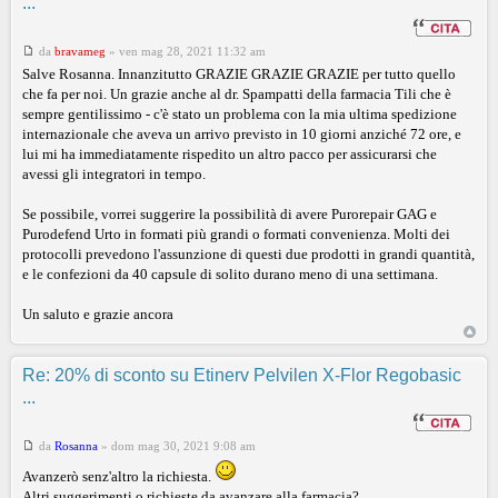
...
da
bravameg
»
ven mag 28, 2021 11:32 am
Salve Rosanna. Innanzitutto GRAZIE GRAZIE GRAZIE per tutto quello
che fa per noi. Un grazie anche al dr. Spampatti della farmacia Tili che è
sempre gentilissimo - c'è stato un problema con la mia ultima spedizione
internazionale che aveva un arrivo previsto in 10 giorni anziché 72 ore, e
lui mi ha immediatamente rispedito un altro pacco per assicurarsi che
avessi gli integratori in tempo.
Se possibile, vorrei suggerire la possibilità di avere Purorepair GAG e
Purodefend Urto in formati più grandi o formati convenienza. Molti dei
protocolli prevedono l'assunzione di questi due prodotti in grandi quantità,
e le confezioni da 40 capsule di solito durano meno di una settimana.
Un saluto e grazie ancora
Re: 20% di sconto su Etinerv Pelvilen X-Flor Regobasic
...
da
Rosanna
»
dom mag 30, 2021 9:08 am
Avanzerò senz'altro la richiesta.
Altri suggerimenti o richieste da avanzare alla farmacia?