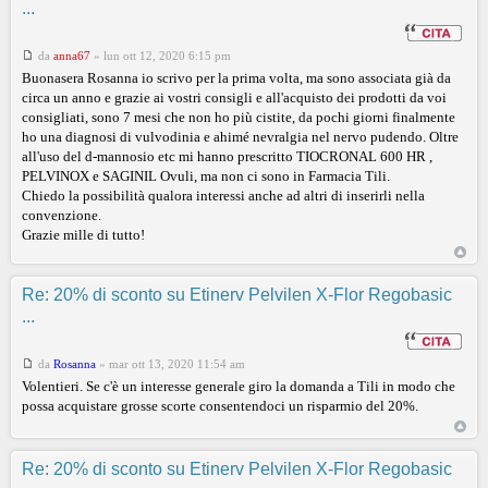
...
da
anna67
»
lun ott 12, 2020 6:15 pm
Buonasera Rosanna io scrivo per la prima volta, ma sono associata già da
circa un anno e grazie ai vostri consigli e all'acquisto dei prodotti da voi
consigliati, sono 7 mesi che non ho più cistite, da pochi giorni finalmente
ho una diagnosi di vulvodinia e ahimé nevralgia nel nervo pudendo. Oltre
all'uso del d-mannosio etc mi hanno prescritto TIOCRONAL 600 HR ,
PELVINOX e SAGINIL Ovuli, ma non ci sono in Farmacia Tili.
Chiedo la possibilità qualora interessi anche ad altri di inserirli nella
convenzione.
Grazie mille di tutto!
Re: 20% di sconto su Etinerv Pelvilen X-Flor Regobasic
...
da
Rosanna
»
mar ott 13, 2020 11:54 am
Volentieri. Se c'è un interesse generale giro la domanda a Tili in modo che
possa acquistare grosse scorte consentendoci un risparmio del 20%.
Re: 20% di sconto su Etinerv Pelvilen X-Flor Regobasic