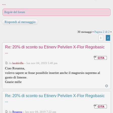
...
Regole del forum
Rispondi al messaggio
30 messaggi •
Pagina
2
di
2
•
1
2
Re: 20% di sconto su Etinerv Pelvilen X-Flor Regobasic
...
da
larabirilla
»
lun nov 04, 2019 5:40 pm
Ciao Rosanna,
volevo sapere se fosse possibile inserire anche il magnesio supremo al
gusto di limone.
Grazie mille
Re: 20% di sconto su Etinerv Pelvilen X-Flor Regobasic
...
da
Rosanna
»
lun nov 04, 2019 7:22 pm