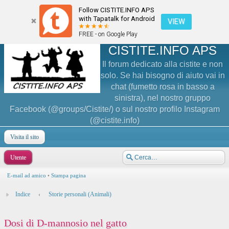
Follow CISTITE.INFO APS
with Tapatalk for Android
VIEW
FREE - on Google Play
CISTITE.INFO APS
Il forum dedicato alla cistite e non
solo. Se hai bisogno di aiuto vai in
chat (fumetto rosa in basso a
sinistra), nel nostro gruppo
Facebook (@groups/Cistite/) o sul nostro profilo Instagram
(@cistite.info)
Visita il sito
Utente
E-mail ad amico
•
Stampa pagina
Indice
‹
Storie personali (Animali)
Dosi di D-mannosio nel gatto