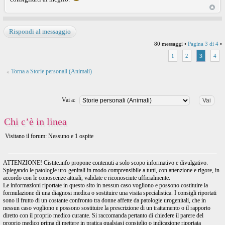
Rispondi al messaggio
80 messaggi •
Pagina
3
di
4
•
1
2
3
4
Torna a Storie personali (Animali)
Vai a:
Chi c’è in linea
Visitano il forum: Nessuno e 1 ospite
ATTENZIONE! Cistite.info propone contenuti a solo scopo informativo e divulgativo.
Spiegando le patologie uro-genitali in modo comprensibile a tutti, con attenzione e rigore, in
accordo con le conoscenze attuali, validate e riconosciute ufficialmente.
Le informazioni riportate in questo sito in nessun caso vogliono e possono costituire la
formulazione di una diagnosi medica o sostituire una visita specialistica. I consigli riportati
sono il frutto di un costante confronto tra donne affette da patologie urogenitali, che in
nessun caso vogliono e possono sostituire la prescrizione di un trattamento o il rapporto
diretto con il proprio medico curante. Si raccomanda pertanto di chiedere il parere del
proprio medico prima di mettere in pratica qualsiasi consiglio o indicazione riportata