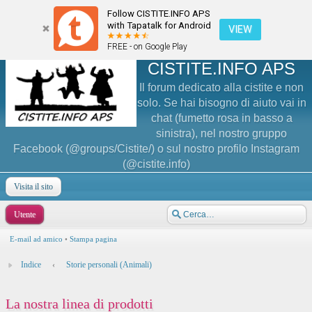
Follow CISTITE.INFO APS
with Tapatalk for Android
VIEW
FREE - on Google Play
CISTITE.INFO APS
Il forum dedicato alla cistite e non
solo. Se hai bisogno di aiuto vai in
chat (fumetto rosa in basso a
sinistra), nel nostro gruppo
Facebook (@groups/Cistite/) o sul nostro profilo Instagram
(@cistite.info)
Visita il sito
Utente
E-mail ad amico
•
Stampa pagina
Indice
‹
Storie personali (Animali)
La nostra linea di prodotti