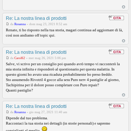
Re: La nostra linea di prodotti
da
Rosanna
»
dom mag 23, 2021 8:52 am
Renato, ti ho risposto nella tua storia, magari continua ad aggiornare di là,
così non andiamo off topic qui.
Re: La nostra linea di prodotti
da
Carol62
»
mer mag 26, 2021 5:06 pm
Salve, vi scrivo per un consiglio poi quando avrò tempo vi racconterò la
mia storia infinita e risponderò al questionario.per questa malattia. In
questo giorni ho avuto una ricaduta probabilmente ho preso freddo.
Sto assumendo Rivotril 4 gocce alla sera Puro nerv 4 pastiglie al giorno,
Tachipirina per il dolore posso completare con Puro repair?
Quanti pastiglie?
Re: La nostra linea di prodotti
da
Rosanna
»
gio mag 27, 2021 11:40 am
Dipende dal tuo problema.
Raccontaci la tua storia nei dettagli (in storie personali) e sapremo
consigliarti al meglio.