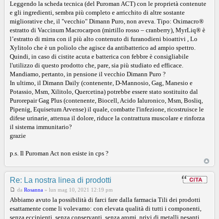
Leggendo la scheda tecnica (del Puroman ACT) con le proprietà contenute
e gli ingredienti, sembra più completo e arricchito di altre sostante
migliorative che, il "vecchio" Dimann Puro, non aveva. Tipo: Oximacro®
estratto di Vaccinum Macrocarpon (mirtillo rosso – cranberry), MyrLiq® è
l’estratto di mirra con il più alto contenuto di furanodieni bioattivi , Lo
Xylitolo che è un poliolo che agisce da antibatterico ad ampio spettro.
Quindi, in caso di cistite acuta e batterica con febbre è consigliabile
l'utilizzo di questo prodotto che, pare, sia più studiato ed efficace.
Mandiamo, pertanto, in pensione il vecchio Dimann Puro ?
In ultimo, il Dimann Daily (contenente, D-Mannosio, Gag, Manesio e
Potassio, Msm, Xilitolo, Quercetina) potrebbe essere stato sostituito dal
Purorepair Gag Plus (contenente, Biocell, Acido Ialuronico, Msm, Bosliq,
Pipenig, Equisetum Arvense) il quale, combatte l'infezione, ricostruisce le
difese urinarie, attenua il dolore, riduce la contrattura muscolare e rinforza
il sistema immunitario?
grazie
p.s. Il Puroman Act non esiste in cps ?
Re: La nostra linea di prodotti
da
Rosanna
»
lun mag 10, 2021 12:19 pm
Abbiamo avuto la possibilità di farci fare dalla farmacia Tili dei prodotti
esattamente come li volevamo: con elevata qualità di tutti i componenti,
senza eccipienti, senza conservanti, senza aromi, privi di metalli pesanti,