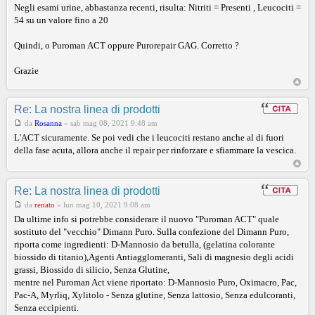
Negli esami urine, abbastanza recenti, risulta: Nitriti = Presenti , Leucociti =
54 su un valore fino a 20
Quindi, o Puroman ACT oppure Purorepair GAG. Corretto ?
Grazie
Re: La nostra linea di prodotti
da
Rosanna
»
sab mag 08, 2021 9:48 am
L'ACT sicuramente. Se poi vedi che i leucociti restano anche al di fuori
della fase acuta, allora anche il repair per rinforzare e sfiammare la vescica.
Re: La nostra linea di prodotti
da
renato
»
lun mag 10, 2021 9:08 am
Da ultime info si potrebbe considerare il nuovo "Puroman ACT" quale
sostituto del "vecchio" Dimann Puro. Sulla confezione del Dimann Puro,
riporta come ingredienti: D-Mannosio da betulla, (gelatina colorante
biossido di titanio),Agenti Antiagglomeranti, Sali di magnesio degli acidi
grassi, Biossido di silicio, Senza Glutine,
mentre nel Puroman Act viene riportato: D-Mannosio Puro, Oximacro, Pac,
Pac-A, Myrliq, Xylitolo - Senza glutine, Senza lattosio, Senza edulcoranti,
Senza eccipienti.