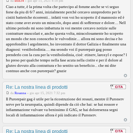
da
leon34
»
gio apr 15, 2021 4:18 pm
Ciao a tutte, è la prima volta che partecipo al forume anche se vi seguo
forse da piu di 6/7 anni, inizialmente perchè cercavo unnprodotto per le
cistiti batteriche ricorrenti... infatti von voi ho scoperto il d mannosio ed è
stato come aver avuto un miracolo, dopo anni di sofferenze e dolore.... Nell
ultimo periodo mi sono imbattuta in voi mentre cercavo notizie sulle
contratture muscolari e, anche questa volta, miracolosamente ho scoperto
un mondo che non conoscebo le vulvodinie.... allora mi sono decisa e ho
approfondito l argolmento, ho invontrato il dottor Galizia e finalmente una
diagnosi: vestibolodinia..... ma seondo voi il purorepair gag posso
prenderlo con la cura per la vestibolodinia, cioè: etinerv, laroxyl e espose? l
ho preso per qualche tempo nella fase acuta nella cistite e per il dolore al
gluteo dovuto alla contrattura e ho sentito un beneficio... che mi dite
contnuo anche con purorepair? grazie
Re: La nostra linea di prodotti
da
Rosanna
»
gio apr 15, 2021 7:32 pm
Il Purorepair gag è utile per la ricostruzione dei ressuti, mentre il Puronerv
serve per la neuropatia, quindi dipende da ciò che hai: se hai rossore e
infiammazione vulvare va benissimo il GAG, se hai doloresenza segni
locali di infiammazione allora è più indicato il Puronerv.
Re: La nostra linea di prodotti