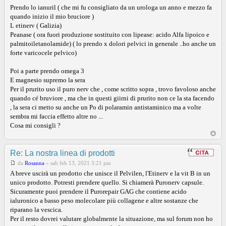
Prendo lo ianuril ( che mi fu consigliato da un urologa un anno e mezzo fa
quando inizio il mio bruciore )
L etinerv ( Galizia)
Peanase ( ora fuori produzione sostituito con lipease: acido Alfa lipoico e
palmitoiletanolamide) ( lo prendo x dolori pelvici in generale ..ho anche un
forte varicocele pelvico)
Poi a parte prendo omega 3
E magnesio supremo la sera
Per il prurito uso il puro nerv che , come scritto sopra , trovo favoloso anche
quando cé bruviore , ma che in questi giirni di prurito non ce la sta facendo
, la sera ci metto su anche un Po di polaramin antistaminico ma a volte
sembra mi faccia effetto altre no ...
Cosa mi consigli ?
Re: La nostra linea di prodotti
da
Rosanna
»
sab feb 13, 2021 3:21 pm
A breve uscirà un prodotto che unisce il Pelvilen, l'Etinerv e la vit B in un
unico prodotto. Potresti prendere quello. Si chiamerà Puronerv capsule.
Sicuramente puoi prendere il Purorepair GAG che contiene acido
ialuronico a basso peso molecolare più collagene e altre sostanze che
riparano la vescica.
Per il resto dovrei valutare globalmente la situazione, ma sul forum non ho