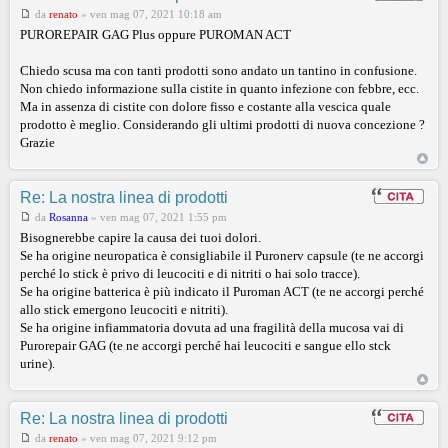
da
renato
»
ven mag 07, 2021 10:18 am
PUROREPAIR GAG Plus oppure PUROMAN ACT
Chiedo scusa ma con tanti prodotti sono andato un tantino in confusione.
Non chiedo informazione sulla cistite in quanto infezione con febbre, ecc.
Ma in assenza di cistite con dolore fisso e costante alla vescica quale
prodotto è meglio. Considerando gli ultimi prodotti di nuova concezione ?
Grazie
Re: La nostra linea di prodotti
da
Rosanna
»
ven mag 07, 2021 1:55 pm
Bisognerebbe capire la causa dei tuoi dolori.
Se ha origine neuropatica è consigliabile il Puronerv capsule (te ne accorgi
perché lo stick è privo di leucociti e di nitriti o hai solo tracce).
Se ha origine batterica è più indicato il Puroman ACT (te ne accorgi perché
allo stick emergono leucociti e nitriti).
Se ha origine infiammatoria dovuta ad una fragilità della mucosa vai di
Purorepair GAG (te ne accorgi perché hai leucociti e sangue ello stck
urine).
Re: La nostra linea di prodotti
da
renato
»
ven mag 07, 2021 9:12 pm