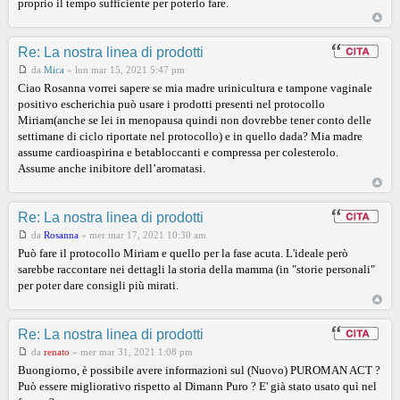
proprio il tempo sufficiente per poterlo fare.
Re: La nostra linea di prodotti
da
Mica
»
lun mar 15, 2021 5:47 pm
Ciao Rosanna vorrei sapere se mia madre urinicultura e tampone vaginale
positivo escherichia può usare i prodotti presenti nel protocollo
Miriam(anche se lei in menopausa quindi non dovrebbe tener conto delle
settimane di ciclo riportate nel protocollo) e in quello dada? Mia madre
assume cardioaspirina e betabloccanti e compressa per colesterolo.
Assume anche inibitore dell’aromatasi.
Re: La nostra linea di prodotti
da
Rosanna
»
mer mar 17, 2021 10:30 am
Può fare il protocollo Miriam e quello per la fase acuta. L'ideale però
sarebbe raccontare nei dettagli la storia della mamma (in "storie personali"
per poter dare consigli più mirati.
Re: La nostra linea di prodotti
da
renato
»
mer mar 31, 2021 1:08 pm
Buongiorno, è possibile avere informazioni sul (Nuovo) PUROMAN ACT ?
Può essere migliorativo rispetto al Dimann Puro ? E' già stato usato quì nel