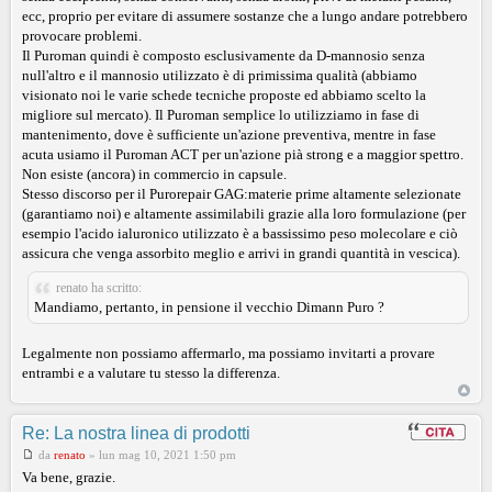
ecc, proprio per evitare di assumere sostanze che a lungo andare potrebbero
provocare problemi.
Il Puroman quindi è composto esclusivamente da D-mannosio senza
null'altro e il mannosio utilizzato è di primissima qualità (abbiamo
visionato noi le varie schede tecniche proposte ed abbiamo scelto la
migliore sul mercato). Il Puroman semplice lo utilizziamo in fase di
mantenimento, dove è sufficiente un'azione preventiva, mentre in fase
acuta usiamo il Puroman ACT per un'azione pià strong e a maggior spettro.
Non esiste (ancora) in commercio in capsule.
Stesso discorso per il Purorepair GAG:materie prime altamente selezionate
(garantiamo noi) e altamente assimilabili grazie alla loro formulazione (per
esempio l'acido ialuronico utilizzato è a bassissimo peso molecolare e ciò
assicura che venga assorbito meglio e arrivi in grandi quantità in vescica).
renato ha scritto:
Mandiamo, pertanto, in pensione il vecchio Dimann Puro ?
Legalmente non possiamo affermarlo, ma possiamo invitarti a provare
entrambi e a valutare tu stesso la differenza.
Re: La nostra linea di prodotti
da
renato
»
lun mag 10, 2021 1:50 pm
Va bene, grazie.