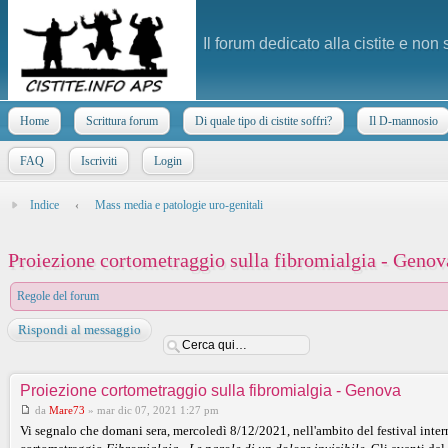
Il forum dedicato alla cistite e non
Home
Scrittura forum
Di quale tipo di cistite soffri?
Il D-mannosio
FAQ
Iscriviti
Login
Indice
‹
Mass media e patologie uro-genitali
Proiezione cortometraggio sulla fibromialgia - Genov
Regole del forum
Rispondi al messaggio
Proiezione cortometraggio sulla fibromialgia - Genova
da
Mare73
»
mar dic 07, 2021 1:27 pm
Vi segnalo che domani sera, mercoledì 8/12/2021, nell'ambito del festival inte