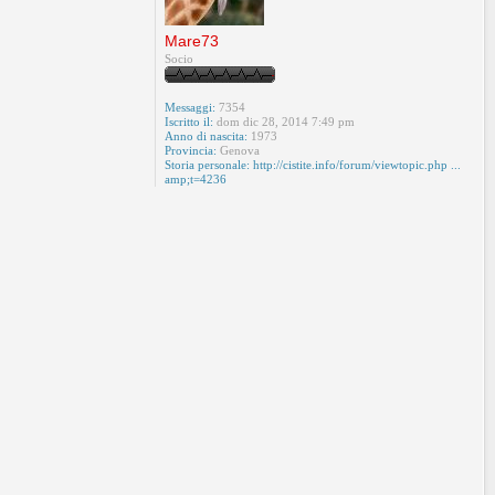
Mare73
Socio
Messaggi:
7354
Iscritto il:
dom dic 28, 2014 7:49 pm
Anno di nascita:
1973
Provincia:
Genova
Storia personale:
http://cistite.info/forum/viewtopic.php ...
amp;t=4236