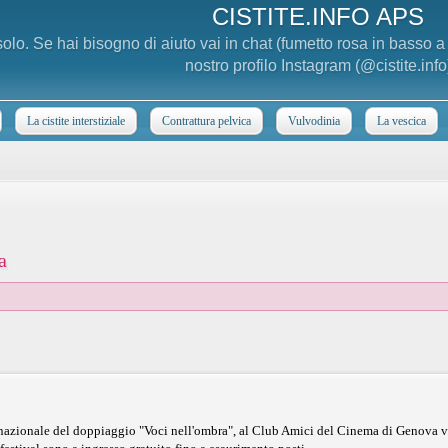
CISTITE.INFO APS
 solo. Se hai bisogno di aiuto vai in chat (fumetto rosa in basso 
nostro profilo Instagram (@cistite.info
La cistite interstiziale
Contrattura pelvica
Vulvodinia
La vescica
a
rnazionale del doppiaggio "Voci nell'ombra", al Club Amici del Cinema di Genova ver