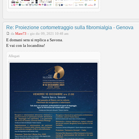
Re: Proiezione cortometraggio sulla fibromialgia - Genova
da
Mare73
»
gio dic 09, 2021 10:48 am
E domani sera si replica a Savona.
E vai con la locandina!
Allegati