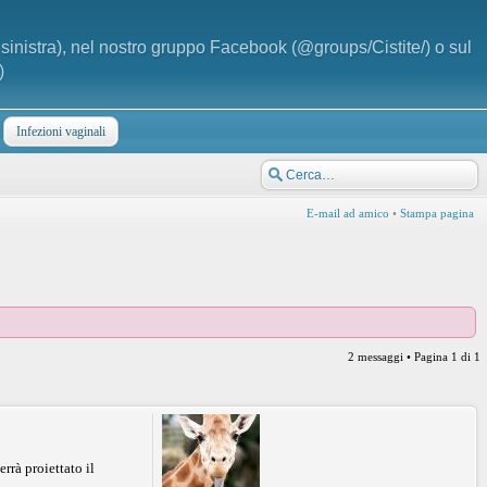
a sinistra), nel nostro gruppo Facebook (@groups/Cistite/) o sul
)
Infezioni vaginali
E-mail ad amico
•
Stampa pagina
2 messaggi • Pagina
1
di
1
rà proiettato il