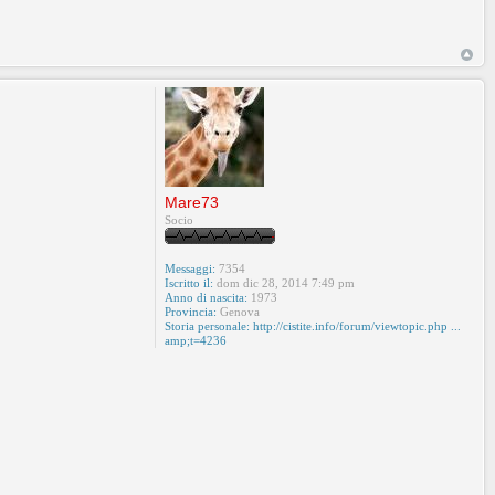
Mare73
Socio
Messaggi:
7354
Iscritto il:
dom dic 28, 2014 7:49 pm
Anno di nascita:
1973
Provincia:
Genova
Storia personale:
http://cistite.info/forum/viewtopic.php ...
amp;t=4236