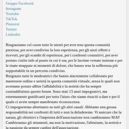
Gruppo Facebook
Instagram
Youtube
TikTok
Pinterest
Twitter
Linkedin
Ringraziamo col cuore tutte le utenti per aver reso questa comunità
preziosa, per aver condiviso la loro esperienza, per gli aiuti offerti e
ricevuti, per gli scambi di esperienze, per i confronti costruttivi, per aver
portato cistite.info al punto in cui è ora, per le lacrime versate insieme e per
le risate strappate ai momenti di dolore, che hanno reso la sofferenza più
sopportabile in un percorso condiviso.
Ringrazio tutte le moderatrici che hanno alacremente collaborato per
mantenere ordine e serietà in questa comunità virtuale, senza le quali non
avremmo potuto affrire l'affidabilità e la serietà che ha sempre
contraddistinto questo forum. Sono stati 15 anni impegnativi, ma
estremamente gratificanti per tutto l'aiuto che siamo riusciti a dare e per il
quale ci avete sempre manifestato riconoscenza.
Ci impegneremo altrettanto su tutti gli altri canali. Abbiamo una grossa
responsabilità nei confronti di tutti e non la deluderemo. Vi assicuro che la
natura, gli obiettivi e l'impronta dell'associazione non cambieranno MAI!
Cambieranno gli strumenti, ma non la motivazione, l'altruismo, la serietà e
la passione da sempre cardini dell'associazione.