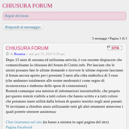
CHIUSURA FORUM
Regole del forum
Rispondi al messaggio
5 messaggi • Pagina
1
di
1
CHIUSURA FORUM
da
Rosanna
»
mar gen 31, 2023 4:59 pm
Dopo 15 anni di onorata ed utilissima attività, è con enorme dispiacere che
comunichiamo la chiusura del forum di Cistite.info. Per lasciare che le
utenti possano fare le ultime domande e ricevere le ultime risposte lasciamo
il forum ancora aperto per i prossimi 3 mesi alla cifra simbolica di 3 euro
(che andranno totalmente alle nostre moderatrici come segno di
riconoscenza e rimborso delle spese di connessione).
Resterà comunque una miniera di informazioni insostituibile, che proprio
per questo resterà visibile a tutti coloro che hanno scritto e a tutti coloro
che potranno trarre utilità dalla lettura di quanto inserito negli anni passati.
Vi invitiamo a chiedere aiuto utilizzando tutti gli altri strumenti attraverso i
quali potrete ottenere assistenza:
Chat istantanea sul sito
(in basso a sinistra in ogni pagina del sito)
Pagina Facebook