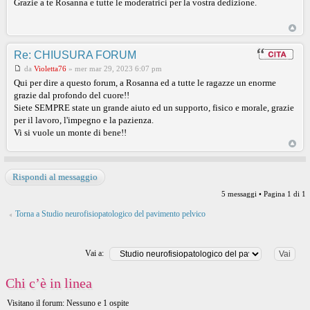
Grazie a te Rosanna e tutte le moderatrici per la vostra dedizione.
Re: CHIUSURA FORUM
da
Violetta76
»
mer mar 29, 2023 6:07 pm
Qui per dire a questo forum, a Rosanna ed a tutte le ragazze un enorme
grazie dal profondo del cuore!!
Siete SEMPRE state un grande aiuto ed un supporto, fisico e morale, grazie
per il lavoro, l'impegno e la pazienza.
Vi si vuole un monte di bene!!
Rispondi al messaggio
5 messaggi • Pagina
1
di
1
Torna a Studio neurofisiopatologico del pavimento pelvico
Vai a:
Chi c’è in linea
Visitano il forum: Nessuno e 1 ospite