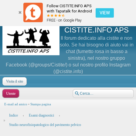
Follow CISTITE.INFO APS
with Tapatalk for Android
VIEW
FREE - on Google Play
CISTITE.INFO APS
Il forum dedicato alla cistite e non
solo. Se hai bisogno di aiuto vai in
chat (fumetto rosa in basso a
sinistra), nel nostro gruppo
Facebook (@groups/Cistite/) o sul nostro profilo Instagram
(@cistite.info)
Visita il sito
Utente
E-mail ad amico
•
Stampa pagina
Indice
‹
Esami diagnostici
‹
Studio neurofisiopatologico del pavimento pelvico