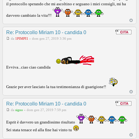
il protocollo sperando che mi ascoltino e seguano i miei consigli, mi ha
davvero cambiato la vita!!!
Re: Protocollo Miriam 10 - candida 0
da
1PIMPI1
»
dom gen 27, 2019 3:36 pm
Evviva...ciao ciao candida
Grazie per aver lasciato la tua testimonianza di guarigione!!
Re: Protocollo Miriam 10 - candida 0
da
signo
»
dom gen 27, 2019 7:59 pm
Esprit è davvero un grandissimo risultato
Sei stata tenace ed alla fine hai vinto tu