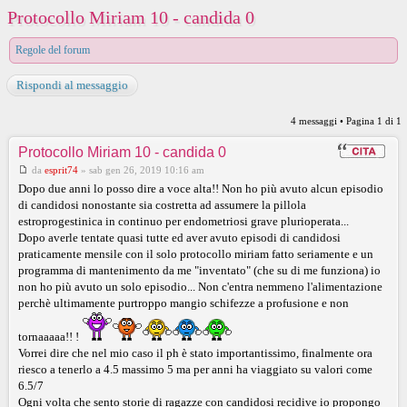
Protocollo Miriam 10 - candida 0
Regole del forum
Rispondi al messaggio
4 messaggi • Pagina
1
di
1
Protocollo Miriam 10 - candida 0
da
esprit74
»
sab gen 26, 2019 10:16 am
Dopo due anni lo posso dire a voce alta!! Non ho più avuto alcun episodio
di candidosi nonostante sia costretta ad assumere la pillola
estroprogestinica in continuo per endometriosi grave plurioperata...
Dopo averle tentate quasi tutte ed aver avuto episodi di candidosi
praticamente mensile con il solo protocollo miriam fatto seriamente e un
programma di mantenimento da me "inventato" (che su di me funziona) io
non ho più avuto un solo episodio... Non c'entra nemmeno l'alimentazione
perchè ultimamente purtroppo mangio schifezze a profusione e non
tornaaaaa!! !
Vorrei dire che nel mio caso il ph è stato importantissimo, finalmente ora
riesco a tenerlo a 4.5 massimo 5 ma per anni ha viaggiato su valori come
6.5/7
Ogni volta che sento storie di ragazze con candidosi recidive io propongo