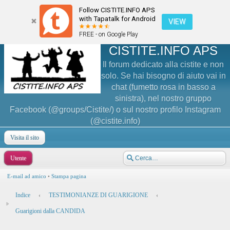
Follow CISTITE.INFO APS
with Tapatalk for Android
VIEW
FREE - on Google Play
CISTITE.INFO APS
Il forum dedicato alla cistite e non
solo. Se hai bisogno di aiuto vai in
chat (fumetto rosa in basso a
sinistra), nel nostro gruppo
Facebook (@groups/Cistite/) o sul nostro profilo Instagram
(@cistite.info)
Visita il sito
Utente
E-mail ad amico
•
Stampa pagina
Indice
‹
TESTIMONIANZE DI GUARIGIONE
‹
Guarigioni dalla CANDIDA