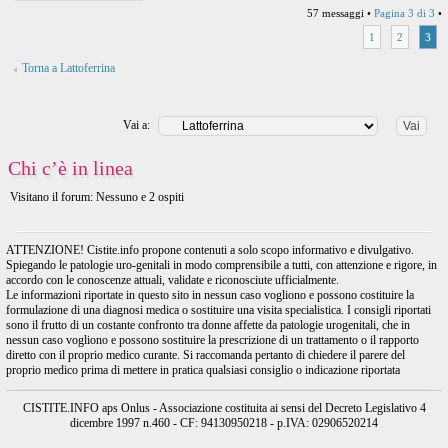
57 messaggi •
Pagina
3
di
3
•
1
2
3
Torna a Lattoferrina
Vai a:
Chi c’è in linea
Visitano il forum: Nessuno e 2 ospiti
ATTENZIONE! Cistite.info propone contenuti a solo scopo informativo e divulgativo.
Spiegando le patologie uro-genitali in modo comprensibile a tutti, con attenzione e rigore, in
accordo con le conoscenze attuali, validate e riconosciute ufficialmente.
Le informazioni riportate in questo sito in nessun caso vogliono e possono costituire la
formulazione di una diagnosi medica o sostituire una visita specialistica. I consigli riportati
sono il frutto di un costante confronto tra donne affette da patologie urogenitali, che in
nessun caso vogliono e possono sostituire la prescrizione di un trattamento o il rapporto
diretto con il proprio medico curante. Si raccomanda pertanto di chiedere il parere del
proprio medico prima di mettere in pratica qualsiasi consiglio o indicazione riportata
CISTITE.INFO aps Onlus - Associazione costituita ai sensi del Decreto Legislativo 4
dicembre 1997 n.460 - CF: 94130950218 - p.IVA: 02906520214