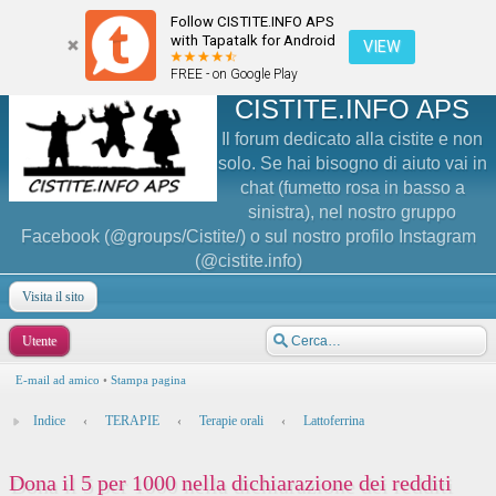
Follow CISTITE.INFO APS
with Tapatalk for Android
VIEW
FREE - on Google Play
CISTITE.INFO APS
Il forum dedicato alla cistite e non
solo. Se hai bisogno di aiuto vai in
chat (fumetto rosa in basso a
sinistra), nel nostro gruppo
Facebook (@groups/Cistite/) o sul nostro profilo Instagram
(@cistite.info)
Visita il sito
Utente
E-mail ad amico
•
Stampa pagina
Indice
‹
TERAPIE
‹
Terapie orali
‹
Lattoferrina
Dona il 5 per 1000 nella dichiarazione dei redditi