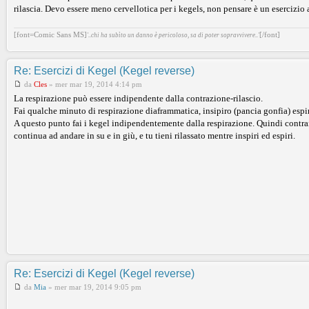
rilascia. Devo essere meno cervellotica per i kegels, non pensare è un esercizio a
[font=Comic Sans MS]
[/font]
'..chi ha subìto un danno è pericoloso, sa di poter sopravvivere..'
Re: Esercizi di Kegel (Kegel reverse)
da
Cles
»
mer mar 19, 2014 4:14 pm
La respirazione può essere indipendente dalla contrazione-rilascio.
Fai qualche minuto di respirazione diaframmatica, insipiro (pancia gonfia) espiro
A questo punto fai i kegel indipendentemente dalla respirazione. Quindi contrai 
continua ad andare in su e in giù, e tu tieni rilassato mentre inspiri ed espiri.
Re: Esercizi di Kegel (Kegel reverse)
da
Mia
»
mer mar 19, 2014 9:05 pm