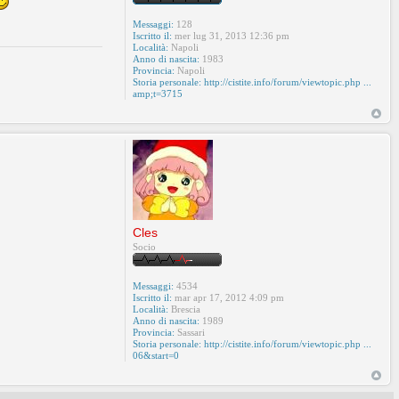
Messaggi:
128
Iscritto il:
mer lug 31, 2013 12:36 pm
Località:
Napoli
Anno di nascita:
1983
Provincia:
Napoli
Storia personale:
http://cistite.info/forum/viewtopic.php ...
amp;t=3715
Cles
Socio
Messaggi:
4534
Iscritto il:
mar apr 17, 2012 4:09 pm
Località:
Brescia
Anno di nascita:
1989
Provincia:
Sassari
Storia personale:
http://cistite.info/forum/viewtopic.php ...
06&start=0