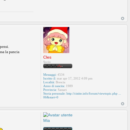
pensi.
ssa la pancia
Cles
Socio
Messaggi:
4534
Iscritto il:
mar apr 17, 2012 4:09 pm
Località:
Brescia
Anno di nascita:
1989
Provincia:
Sassari
Storia personale:
http://cistite.info/forum/viewtopic.php ...
06&start=0
Mia
.