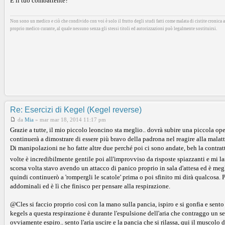
E il tuo combattente?
Non sono un medico e ciò che condivido con voi è solo il frutto degli studi fatti come malata di cistite cronica al
proprio medico curante, al quale nessuno senza gli stessi titoli ed autorizzazioni può legalmente sostituirsi.
Re: Esercizi di Kegel (Kegel reverse)
da
Mia
»
mar mar 18, 2014 11:17 pm
Grazie a tutte, il mio piccolo leoncino sta meglio.. dovrà subire una piccola op
continuerà a dimostrare di essere più bravo della padrona nel reagire alla malatt
Di manipolazioni ne ho fatte altre due perché poi ci sono andate, beh la contrat
volte è incredibilmente gentile poi all'improvviso da risposte spiazzanti e mi la
scorsa volta stavo avendo un attacco di panico proprio in sala d'attesa ed è megli
quindi continuerò a 'rompergli le scatole' prima o poi sfinito mi dirà qualcosa.
addominali ed è lì che finisco per pensare alla respirazione.
@Cles si faccio proprio così con la mano sulla pancia, ispiro e si gonfia e sento i
kegels a questa respirazione è durante l'espulsione dell'aria che contraggo un 
ovviamente espiro.. sento l'aria uscire e la pancia che si rilassa, qui il muscolo 