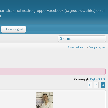
a sinistra), nel nostro gruppo Facebook (@groups/Cistite/) o sul
)
Infezioni vaginali
E-mail ad amico
•
Stampa pagina
45 messaggi •
Pagina
3
di
3
•
1
2
3