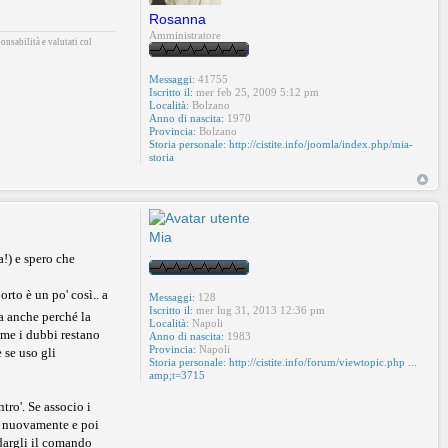
Rosanna
Amministratore
onsabilità e valutati col
Messaggi:
41755
Iscritto il:
mer feb 25, 2009 5:12 pm
Località:
Bolzano
Anno di nascita:
1970
Provincia:
Bolzano
Storia personale:
http://cistite.info/joomla/index.php/mia-
storia
Mia
.
a!) e spero che
rto è un po' così.. a
Messaggi:
128
Iscritto il:
mer lug 31, 2013 12:36 pm
la anche perché la
Località:
Napoli
a me i dubbi restano
Anno di nascita:
1983
Provincia:
Napoli
 se uso gli
Storia personale:
http://cistite.info/forum/viewtopic.php ...
amp;t=3715
tro'. Se associo i
re nuovamente e poi
 dargli il comando