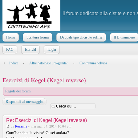
Il forum dedicato alla cistite e non
Home
Scrittura forum
Di quale tipo di cistite soffri?
Il D-mannosio
FAQ
Iscriviti
Login
Indice
‹
Altre patologie uro-genitali
‹
Contrattura pelvica
Esercizi di Kegel (Kegel reverse)
Regole del forum
Rispondi al messaggio
Re: Esercizi di Kegel (Kegel reverse)
da
Rosanna
»
mar mar 04, 2014 10:04 pm
Com'è andata la visita? Ci sei andata?