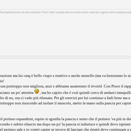
la disperata ricerca di una soluzione. Tutti i miei consigli devono essere intesi come tali, seguiti sotto la propria resp
erazione ma lui cmq è bello vispo e reattivo e anche monello (ma va benissimo lo si
ia!
tura purtroppo non migliora, anzi e abbiamo aumentato il rivotril. Con Pesce il rappo
sciano un po' atterrita
, ma ho capito che è così quindi cerco di andarci tranquil
o di no, ora ci vado più rilassata. Per gli esercizi per lui continuo a farli bene ma 
 Purtroppo non riuscendo ad isolare il muscolo, metto la mano sulla pancia per capire
l perineo espandersi, espiro si sgonfia la pancia e sento che il perineo 'va più in den
secondo e subito rilascio ma dopo un po' la pancia si indurisce e quindi devo ispira
del perineo sale e io vorrei capire se invece di lasciare che rientri devo continuare a