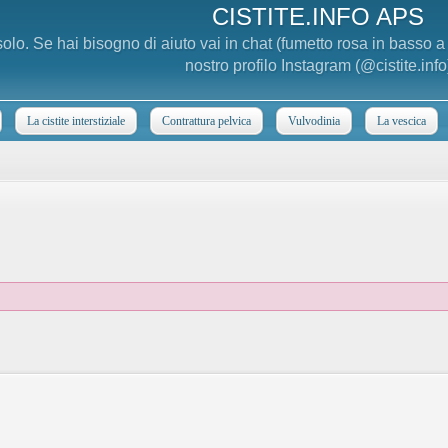
CISTITE.INFO APS
 solo. Se hai bisogno di aiuto vai in chat (fumetto rosa in basso 
nostro profilo Instagram (@cistite.info
La cistite interstiziale
Contrattura pelvica
Vulvodinia
La vescica