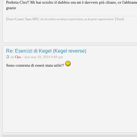
Perfetta Cles!! Mi hai sciolto il dubbio ora mi è davvero più chiaro, ce l'abbiam
grazie
[font=Comic Sans MS]
[/font]
'..chi ha subìto un danno è pericoloso, sa di poter sopravvivere..'
Re: Esercizi di Kegel (Kegel reverse)
da
Cles
»
mer mar 19, 2014 9:09 pm
Sono contenta di esseri stata utile!!