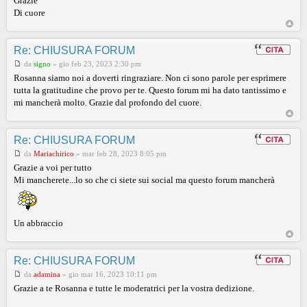
Grazie
Di cuore
Re: CHIUSURA FORUM
da
signo
»
gio feb 23, 2023 2:30 pm
Rosanna siamo noi a doverti ringraziare. Non ci sono parole per esprimere
tutta la gratitudine che provo per te. Questo forum mi ha dato tantissimo e
mi mancherà molto. Grazie dal profondo del cuore.
Re: CHIUSURA FORUM
da
Mariachirico
»
mar feb 28, 2023 8:05 pm
Grazie a voi per tutto
Mi mancherete...lo so che ci siete sui social ma questo forum mancherà
Un abbraccio
Re: CHIUSURA FORUM
da
adamina
»
gio mar 16, 2023 10:11 pm
Grazie a te Rosanna e tutte le moderatrici per la vostra dedizione.