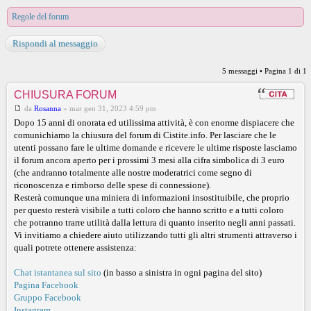
Regole del forum
Rispondi al messaggio
5 messaggi • Pagina
1
di
1
CHIUSURA FORUM
da
Rosanna
»
mar gen 31, 2023 4:59 pm
Dopo 15 anni di onorata ed utilissima attività, è con enorme dispiacere che
comunichiamo la chiusura del forum di Cistite.info. Per lasciare che le
utenti possano fare le ultime domande e ricevere le ultime risposte lasciamo
il forum ancora aperto per i prossimi 3 mesi alla cifra simbolica di 3 euro
(che andranno totalmente alle nostre moderatrici come segno di
riconoscenza e rimborso delle spese di connessione).
Resterà comunque una miniera di informazioni insostituibile, che proprio
per questo resterà visibile a tutti coloro che hanno scritto e a tutti coloro
che potranno trarre utilità dalla lettura di quanto inserito negli anni passati.
Vi invitiamo a chiedere aiuto utilizzando tutti gli altri strumenti attraverso i
quali potrete ottenere assistenza:
Chat istantanea sul sito
(in basso a sinistra in ogni pagina del sito)
Pagina Facebook
Gruppo Facebook
Instagram