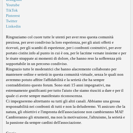
Youtube
TikTok
Pinterest
Twitter
Linkedin
Ringraziamo col cuore tutte le utenti per aver reso questa comunità
preziosa, per aver condiviso la loro esperienza, per gli aiuti offerti e
ricevuti, per gli scambi di esperienze, per i confronti costruttivi, per aver
portato cistite.info al punto in cui è ora, per le lacrime versate insieme e per
le risate strappate ai momenti di dolore, che hanno reso la sofferenza più
sopportabile in un percorso condiviso.
Ringrazio tutte le moderatrici che hanno alacremente collaborato per
mantenere ordine e serietà in questa comunità virtuale, senza le quali non
avremmo potuto affrire l'affidabilità e la serietà che ha sempre
contraddistinto questo forum. Sono stati 15 anni impegnativi, ma
estremamente gratificanti per tutto l'aiuto che siamo riusciti a dare e per il
quale ci avete sempre manifestato riconoscenza.
Ci impegneremo altrettanto su tutti gli altri canali. Abbiamo una grossa
responsabilità nei confronti di tutti e non la deluderemo. Vi assicuro che la
natura, gli obiettivi e l'impronta dell'associazione non cambieranno MAI!
Cambieranno gli strumenti, ma non la motivazione, l'altruismo, la serietà e
la passione da sempre cardini dell'associazione.