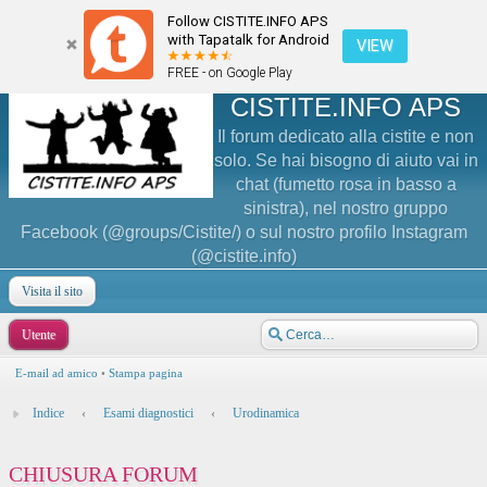
Follow CISTITE.INFO APS
with Tapatalk for Android
VIEW
FREE - on Google Play
CISTITE.INFO APS
Il forum dedicato alla cistite e non
solo. Se hai bisogno di aiuto vai in
chat (fumetto rosa in basso a
sinistra), nel nostro gruppo
Facebook (@groups/Cistite/) o sul nostro profilo Instagram
(@cistite.info)
Visita il sito
Utente
E-mail ad amico
•
Stampa pagina
Indice
‹
Esami diagnostici
‹
Urodinamica
CHIUSURA FORUM